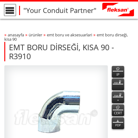
"Your Conduit Partner"
»
»
»
»
anasayfa
ürünler
emt boru ve aksesuarlari
emt boru di̇rseği̇,
Breadcrumbs Navigation
kisa 90
EMT BORU DİRSEĞİ, KISA 90 -
R3910
R3910
R3910
özellikler
Product Photo
fleksan
IP
min
max
+
CERT
PDF