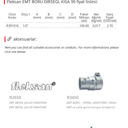
Fleksan EMT BORU DİRSEĞİ, KISA 90 fiyat listesi:
2.7000
2.7000
USD
1
Ürün
Ölçü I
A
B
C
D
Paket
Net
Satış
Kodu
(mm)
(mm)
(mm)
(mm)
Miktarı
Ağırlık
Fiyatı
(ad)
(kg/ad)
(USD/ad)
R391016
1/2”
100.00
0,017
2.70
aksesuarlar:
Here you can find all suitable accessories or conduits. For more informations please
click one below:
EMT METAL JALUZİ ANAHTARI
EMT BORU – SPİRAL ADAPTÖRÜ, VİDALI
EMT BUAT YUVARLAK VİDALI 2 YOLLU C TİP
ÇELİK SIVAÜSTÜ KAPAKLI BUAT
R2650
R3450
EMT METAL JALUZİ ANAHTARI
EMT BORU – SPİRAL ADAPTÖRÜ, VİDALI
EMT METAL JALUZİ ANAHTARI
EMT ve çelik spiral boruyu birleştirin!