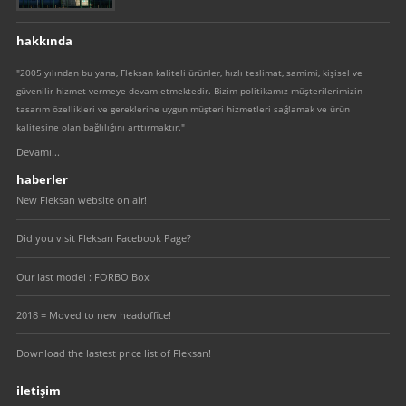
hakkında
"2005 yılından bu yana, Fleksan kaliteli ürünler, hızlı teslimat, samimi, kişisel ve
güvenilir hizmet vermeye devam etmektedir. Bizim politikamız müşterilerimizin
tasarım özellikleri ve gereklerine uygun müşteri hizmetleri sağlamak ve ürün
kalitesine olan bağlılığını arttırmaktır."
Devamı...
haberler
New Fleksan website on air!
Did you visit Fleksan Facebook Page?
Our last model : FORBO Box
2018 = Moved to new headoffice!
Download the lastest price list of Fleksan!
iletişim