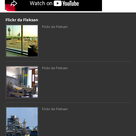
R3910
Our footer
Footer content
Flickr da Fleksan
Flickr da Fleksan
Flickr da Fleksan
Flickr da Fleksan