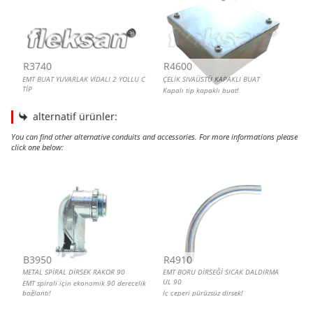
R3740
R4600
EMT BUAT YUVARLAK VİDALI 2 YOLLU C
ÇELİK SIVAÜSTÜ KAPAKLI BUAT
TİP
Kapalı tip kapaklı buat!
alternatif ürünler:
You can find other alternative conduits and accessories. For more informations please
click one below:
METAL SPİRAL DİRSEK RAKOR 90
EMT BORU DİRSEĞİ SICAK DALDIRMA UL 90
EMT BORU DİRSEĞİ, VİDALI UL 90
EMT BORU DİRSEĞİ SICAK DALDIRMA UL 45
B3950
R4910
METAL SPİRAL DİRSEK RAKOR 90
EMT BORU DİRSEĞİ SICAK DALDIRMA
UL 90
EMT spirali için ekonomik 90 derecelik
bağlantı!
İç çeperi pürüzsüz dirsek!