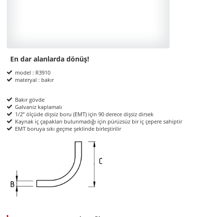
En dar alanlarda dönüş!
Product Informations
model : R3910
materyal : bakır
Bakır gövde
Galvaniz kaplamalı
1/2” ölçüde dişsiz boru (EMT) için 90 derece dişsiz dirsek
Kaynak iç çapakları bulunmadığı için pürüzsüz bir iç çepere sahiptir
EMT boruya sıkı geçme şeklinde birleştirilir
ölçüler