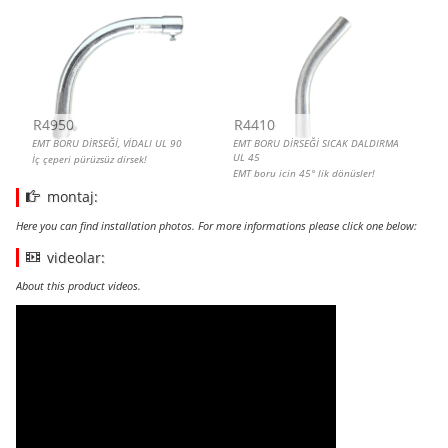
R4950
R4410
EMT BORU DİRSEĞİ, VİDALI UL 90
EMT BORU DİRSEĞİ SICAK DALDIRMA
UL 45
İç çeperi pürüzsüz dirsek!
EMT boru için 45° lik dönüşler!
montaj:
Here you can find installation photos. For more informations please click one below:
videolar:
About this product videos.