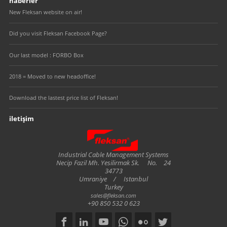
haberler
New Fleksan website on air!
Did you visit Fleksan Facebook Page?
Our last model : FORBO Box
2018 = Moved to new headoffice!
Download the lastest price list of Fleksan!
iletişim
Fleksan
Industrial Cable Management Systems
Necip Fazil Mh. Yesilirmak Sk.
No.
24
34773
Umraniye
/
Istanbul
Turkey
sales@fleksan.com
+90 850 532 0 623
Social