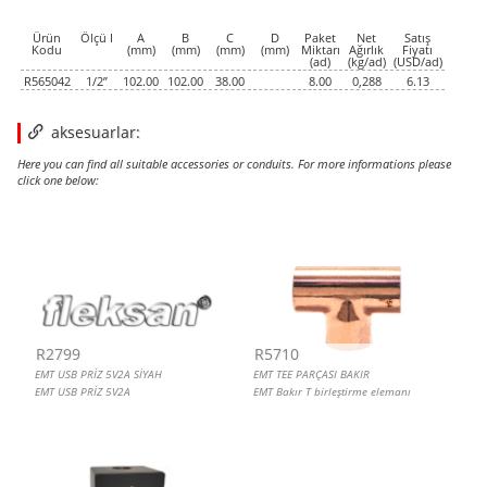
6.1300
6.1300
USD
1
Ürün
Ölçü I
A
B
C
D
Paket
Net
Satış
Kodu
(mm)
(mm)
(mm)
(mm)
Miktarı
Ağırlık
Fiyatı
(ad)
(kg/ad)
(USD/ad)
R565042
1/2”
102.00
102.00
38.00
8.00
0,288
6.13
aksesuarlar:
Here you can find all suitable accessories or conduits. For more informations please
click one below:
EMT USB PRİZ 5V2A SİYAH
EMT TEE PARÇASI BAKIR
EMT TOPRAKLI PRİZ KAPAKLI SİYAH
EMT BUAT, ÇELİK, SEKİZGEN, SİYAH
R2799
R5710
EMT USB PRİZ 5V2A SİYAH
EMT TEE PARÇASI BAKIR
EMT USB PRİZ 5V2A
EMT Bakır T birleştirme elemanı