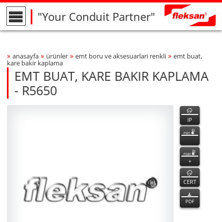
"Your Conduit Partner"
»
»
»
»
anasayfa
ürünler
emt boru ve aksesuarlari renkli̇
emt buat,
Breadcrumbs Navigation
kare bakir kaplama
EMT BUAT, KARE BAKIR KAPLAMA
- R5650
R5650
R5650
özellikler
Product Photo
fleksan
IP
min
max
+
CERT
PDF