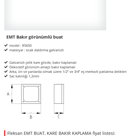
EMT Bakır görünümlü buat
Product Informations
model : R5650
materyal : sıcak daldırma galvanizli
Galvanizli çelik kare gövde, bakır kaplamalı
Dekoratif görünüm amaçlı bakır kaplamalı
Arka, ön ve yanlarda olmak üzere 1/2” ve 3/4” eş merkezli patlatma delikleri
Sac kalınlığı 1,2mm
ölçüler
Fleksan EMT BUAT, KARE BAKIR KAPLAMA fiyat listesi: