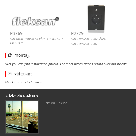
R3769
R2729
EMT BUAT YUVARLAK VİDALI 3 YOLLU T
EMT TOPRAKLI PRİZ SİYAH
TİP SİYAH
EMT TOPRAKLI PRİZ
montaj:
Here you can find installation photos. For more informations please click one below:
videolar:
About this product videos.
Our footer
Footer content
Flickr da Fleksan
Flickr da Fleksan