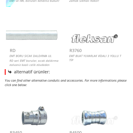
EMT ve IMC boruları kendiniz bükün!
Zamak Sıkmalı Rakor!
RD
R3760
EMT BORU SICAK DALDIRMA UL
EMT BUAT YUVARLAK VİDALI 3 YOLLU T
TİP
RD seri EMT borular, sıcak daldırma
galvaniz kaplı çelik gövdeden
üretilmiştir. Yüksek korozyon dayanımı
alternatif ürünler:
ve Amerikan UL sertifikası ile güvenli
kablo koruma çözümleri sunar. ERW
You can find other alternative conduits and accessories. For more informations please
boyuna kaynaklı yapısı ve pürüzsüz iç
click one below:
yüzeyi sayesinde kablo çekiminde
güvenli kullanım sağlar.
EMT BORU – SPİRAL ADAPTÖRÜ, VİDALI
EMT BORU MUFU, ÇELİK, SIKMALI, UL
EMT BORU MUFU, VİDALI
EMT TEE PARÇASI
R3450
R4500