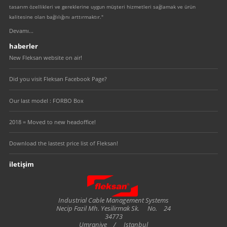
tasarım özellikleri ve gereklerine uygun müşteri hizmetleri sağlamak ve ürün
kalitesine olan bağlılığını arttırmaktır."
Devamı...
haberler
New Fleksan website on air!
Did you visit Fleksan Facebook Page?
Our last model : FORBO Box
2018 = Moved to new headoffice!
Download the lastest price list of Fleksan!
iletişim
Fleksan
Industrial Cable Management Systems
Necip Fazil Mh. Yesilirmak Sk.
No.
24
34773
Umraniye
/
Istanbul