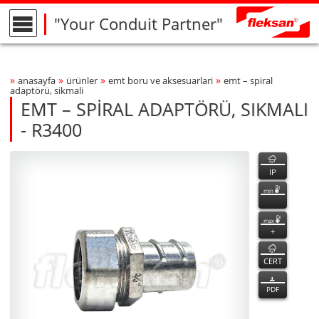
"Your Conduit Partner"
»
»
»
»
anasayfa
ürünler
emt boru ve aksesuarlari
emt – spi̇ral
Breadcrumbs Navigation
adaptörü, sikmali
EMT – SPİRAL ADAPTÖRÜ, SIKMALI
- R3400
R3400
R3400
özellikler
Product Photo
fleksan
IP
min
max
+
CERT
PDF