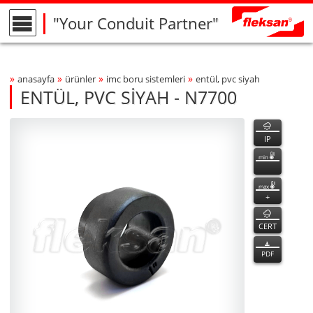
"Your Conduit Partner"
»
»
»
»
anasayfa
ürünler
imc boru si̇stemleri̇
entül, pvc si̇yah
Breadcrumbs Navigation
ENTÜL, PVC SİYAH - N7700
N7700
N7700
özellikler
Product Photo
fleksan
IP
min
max
+
CERT
PDF