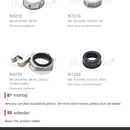
N3210
N7270
IMC BUSHING, METAL
IMC BUSHING, PLASTİK GRİ
Ekonomik bağlantı!
Dişli boru sonlandırması!
N4250
N7200
IMC BUSHING, METAL, İZOLELİ,
IMC BUSHING, PLASTİK SİYAH
TOPRAKLAMALI
Dişli boru sonlandırması!
Ekonomik bağlantı!
montaj:
Here you can find installation photos. For more informations please click one below:
videolar:
About this product videos.