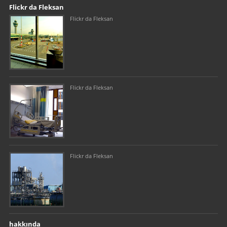
Our footer
Footer content
Flickr da Fleksan
Flickr da Fleksan
Flickr da Fleksan
Flickr da Fleksan
hakkında