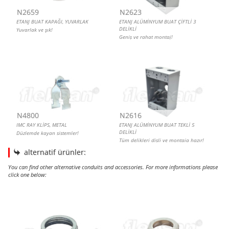
N2659
N2623
ETANJ BUAT KAPAĞI, YUVARLAK
ETANJ ALÜMİNYUM BUAT ÇİFTLİ 3
DELİKLİ
Yuvarlak ve şık!
Geniş ve rahat montaj!
N4800
N2616
IMC RAY KLİPS, METAL
ETANJ ALÜMİNYUM BUAT TEKLİ 5
DELİKLİ
Düzlemde kayan sistemler!
Tüm delikleri dişli ve montaja hazır!
alternatif ürünler:
You can find other alternative conduits and accessories. For more informations please
click one below:
IMC BUSHING, METAL
IMC BUSHING, PLASTİK GRİ
IMC BUSHING, METAL, İZOLELİ, TOPRAKLAMALI
IMC BUSHING, PLASTİK SİYAH