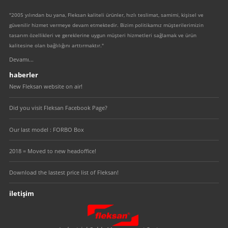
"2005 yılından bu yana, Fleksan kaliteli ürünler, hızlı teslimat, samimi, kişisel ve
güvenilir hizmet vermeye devam etmektedir. Bizim politikamız müşterilerimizin
tasarım özellikleri ve gereklerine uygun müşteri hizmetleri sağlamak ve ürün
kalitesine olan bağlılığını arttırmaktır."
Devamı...
haberler
New Fleksan website on air!
Did you visit Fleksan Facebook Page?
Our last model : FORBO Box
2018 = Moved to new headoffice!
Download the lastest price list of Fleksan!
iletişim
Fleksan