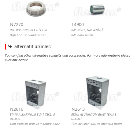
N7270
T4900
IMC BUSHING, PLASTİK GRİ
IMC NİPEL, GALVANİZLİ
Dişli boru sonlandırması!
IMC boru nipeli
alternatif ürünler:
You can find other alternative conduits and accessories. For more informations please
click one below:
ETANJ ALÜMİNYUM BUAT TEKLİ 5 DELİKLİ
ETANJ ALÜMİNYUM BUAT TEKLİ 3 DELİKLİ
ETANJ BUAT KAPAĞI
ETANJ BUAT KAPAĞI, ANAHTAR PRİZ
N2616
N2613
ETANJ ALÜMİNYUM BUAT TEKLİ 5
ETANJ ALÜMİNYUM BUAT TEKLİ 3
DELİKLİ
DELİKLİ
Tüm delikleri dişli ve montaja hazır!
Tüm delikleri dişli ve montaja hazır!