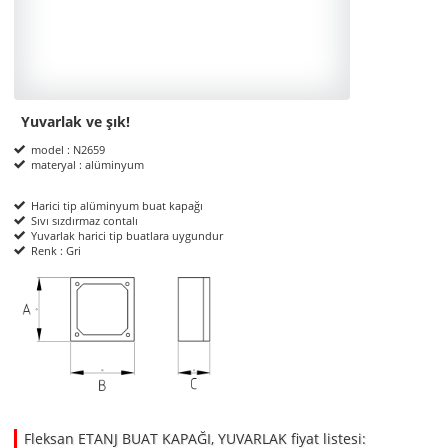
Yuvarlak ve şık!
Product Informations
model : N2659
materyal : alüminyum
Harici tip alüminyum buat kapağı
Sıvı sızdırmaz contalı
Yuvarlak harici tip buatlara uygundur
Renk : Gri
ölçüler
Fleksan ETANJ BUAT KAPAĞI, YUVARLAK fiyat listesi: