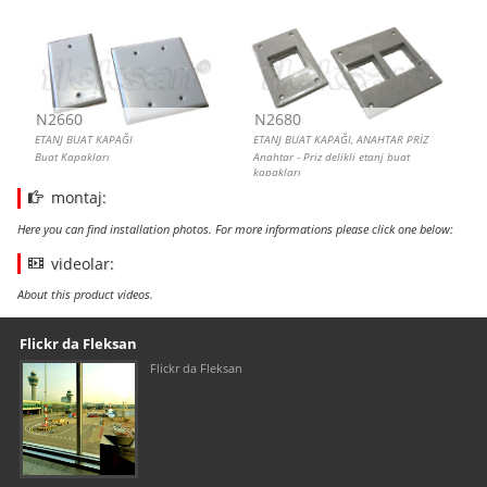
N2660
N2680
ETANJ BUAT KAPAĞI
ETANJ BUAT KAPAĞI, ANAHTAR PRİZ
Buat Kapakları
Anahtar - Priz delikli etanj buat
kapakları
montaj:
Here you can find installation photos. For more informations please click one below:
videolar:
About this product videos.
Our footer
Footer content
Flickr da Fleksan
Flickr da Fleksan