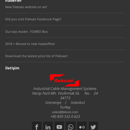
haberler
New Fleksan website on air!
Did you visit Fleksan Facebook Page?
Our last model : FORBO Box
2018 = Moved to new headoffice!
Download the lastest price list of Fleksan!
iletişim
Fleksan
Industrial Cable Management Systems
Necip Fazil Mh. Yesilirmak Sk.
No.
24
34773
Umraniye
/
Istanbul
Turkey
sales@fleksan.com
+90 850 532 0 623
Social