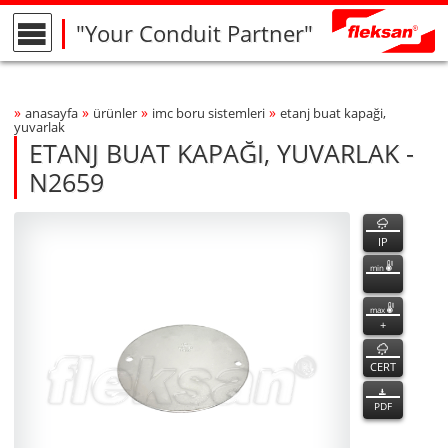
"Your Conduit Partner"
»
»
»
»
anasayfa
ürünler
imc boru si̇stemleri̇
etanj buat kapaği,
Breadcrumbs Navigation
yuvarlak
ETANJ BUAT KAPAĞI, YUVARLAK -
N2659
N2659
N2659
özellikler
Product Photo
fleksan
IP
min
max
+
CERT
PDF