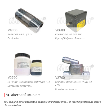
V4900
V8600
EX-PROOF NİPEL, ÇELİK
EX-PROOF BUAT GRP EXE
Ex nipeller…
Exproof Polyester Buatlar!…
V2790
V2760
EX-PROOF DURDURUCU KİMYASALI 1 LT
EX-PROOF DURDURUCU, YATAY EZS
ATEX
Durdurucu kimsayalı…
Ex yatay durdurucu!
alternatif ürünler:
You can find other alternative conduits and accessories. For more informations please
click one below: