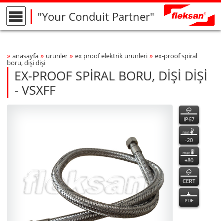
"Your Conduit Partner"
»
»
»
»
anasayfa
ürünler
ex proof elektri̇k ürünleri̇
ex-proof spi̇ral
Breadcrumbs Navigation
boru, di̇şi̇ di̇şi̇
EX-PROOF SPİRAL BORU, DİŞİ DİŞİ
- VSXFF
VSXFF
VSXFF
özellikler
Product Photo
fleksan
IP67
min
-20
max
+80
CERT
PDF