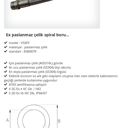
Ex paslanmaz çelik spiral boru…
Product Informations
model : VSXFF
materyal : paslanmaz çelik
standart : EN60079
İçte paslanmaz çelik (AISI316L) gövde
İki ucu paslanmaz çelik (SS304) dişi rakorlu
En dışta paslanmaz çelik (SS304) örgülü
Elektrik kıvılcım ve ark gibi olayların oluşma riski olan elektrik kablolarının
geçtiği yerlerde kullanıma uygundur
ATEX sertifikasına sahiptir
II 2G Ex e IIC Gb ; I M2
II 2D Ex tb IIIC Db, IP66/67
ölçüler