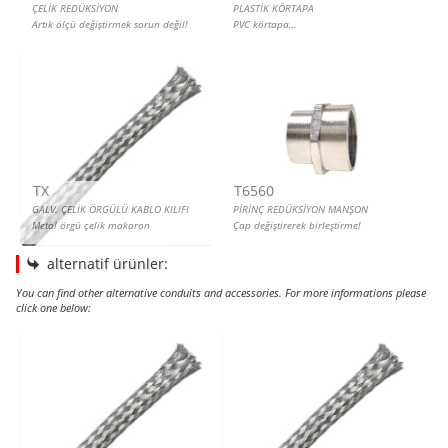
ÇELİK REDÜKSİYON
PLASTİK KÖRTAPA
Artık ölçü değiştirmek sorun değil!
PVC körtapa…
TX
T6560
GALV. ÇELİK ÖRGÜLÜ KABLO KILIFI
PİRİNÇ REDÜKSİYON MANŞON
Metal örgü çelik makaron
Çap değiştirerek birleştirme!
alternatif ürünler:
You can find other alternative conduits and accessories. For more informations please
click one below:
PASLANMAZ ÇELİK ÖRGÜLÜ KABLO KILIFI
GALV. ÇELİK ÖRGÜLÜ KABLO KILIFI