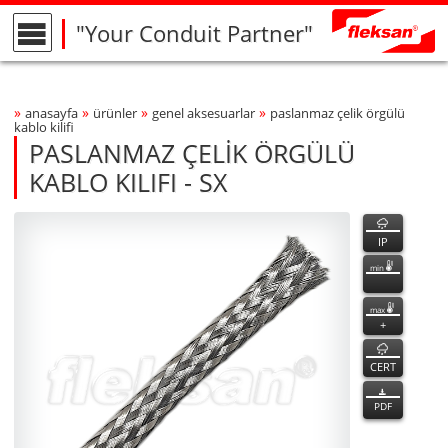
"Your Conduit Partner"
»
»
»
»
anasayfa
ürünler
genel aksesuarlar
paslanmaz çeli̇k örgülü
Breadcrumbs Navigation
kablo kilifi
PASLANMAZ ÇELİK ÖRGÜLÜ
KABLO KILIFI - SX
SX
SX
özellikler
Product Photo
fleksan
IP
min
max
+
CERT
PDF