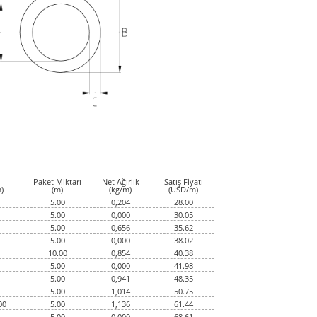
Paket Miktarı
Net Ağırlık
Satış Fiyatı
)
(m)
(kg/m)
(USD/m)
5.00
0,204
28.00
5.00
0,000
30.05
5.00
0,656
35.62
5.00
0,000
38.02
10.00
0,854
40.38
5.00
0,000
41.98
5.00
0,941
48.35
5.00
1,014
50.75
00
5.00
1,136
61.44
5.00
0,000
68.61