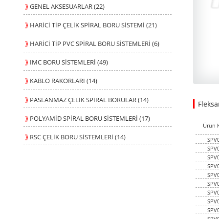
⟫
GENEL AKSESUARLAR (22)
⟫
HARİCİ TİP ÇELİK SPİRAL BORU SİSTEMİ (21)
⟫
HARİCİ TİP PVC SPİRAL BORU SİSTEMLERİ (6)
⟫
IMC BORU SİSTEMLERİ (49)
⟫
KABLO RAKORLARI (14)
⟫
PASLANMAZ ÇELİK SPİRAL BORULAR (14)
Fleksa
262.27
28.000
USD
1
⟫
POLYAMİD SPİRAL BORU SİSTEMLERİ (17)
Ürün 
⟫
RSC ÇELİK BORU SİSTEMLERİ (14)
SPV
SPV
SPV
SPV
SPV
SPV
SPV
SPV
SPV
SPV