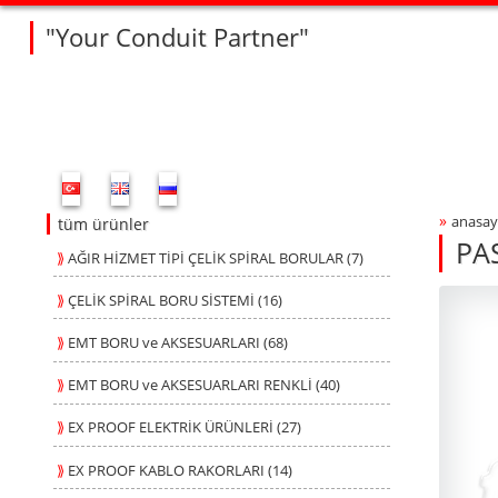
"Your Conduit Partner"
Fleksan Website Menu Bar
»
anasay
Bre
tüm ürünler
PA
⟫
AĞIR HİZMET TİPİ ÇELİK SPİRAL BORULAR (7)
SP
SP
Produ
fleksa
⟫
ÇELİK SPİRAL BORU SİSTEMİ (16)
⟫
EMT BORU ve AKSESUARLARI (68)
⟫
EMT BORU ve AKSESUARLARI RENKLİ (40)
⟫
EX PROOF ELEKTRİK ÜRÜNLERİ (27)
⟫
EX PROOF KABLO RAKORLARI (14)