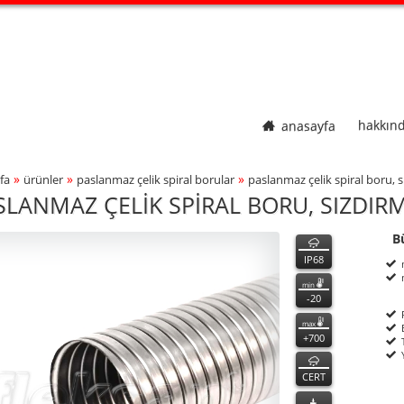
anasayfa
hakkın
»
»
»
fa
ürünler
paslanmaz çeli̇k spi̇ral borular
paslanmaz çeli̇k spi̇ral boru, 
adcrumbs Navigation
SLANMAZ ÇELİK SPİRAL BORU, SIZDIRM
V
V
özellikler
B
ct Photo
P
n
IP68
min
-20
max
+700
CERT