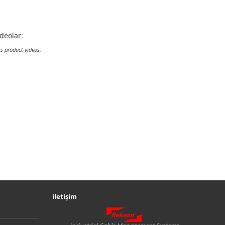
boru..
boru..
ideolar:
is product videos.
iletişim
Fleksan