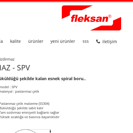
da
kalite
ürünler
yeni ürünler
sss
iletişim
sizdirmaz
AZ - SPV
üküldüğü şekilde kalan esnek spiral boru..
roduct Informations
model : SPV
materyal : paslanmaz çelik
Paslanmaz çelik malzeme (SS304)
Büküldüğü şekilde sabit kalır
Tam sızdırmaz emniyetli bağlantı sağlar
Yüksek sıcaklığa ve basınca dayanıklıdır
ölçüler