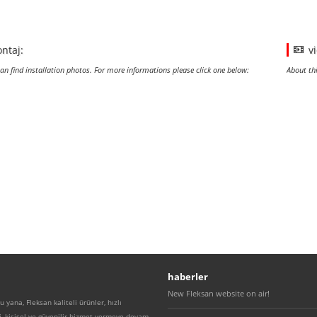
ntaj:
v
an find installation photos. For more informations please click one below:
About th
haberler
New Fleksan website on air!
 yana, Fleksan kaliteli ürünler, hızlı
, kişisel ve güvenilir hizmet vermeye devam