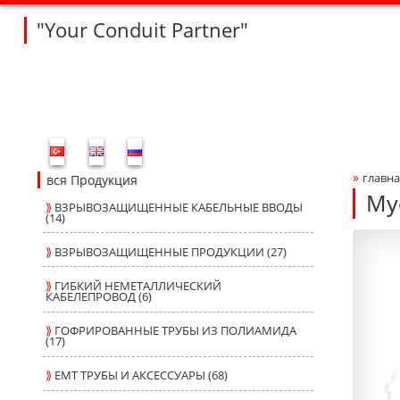
"Your Conduit Partner"
Fleksan Website Menu Bar
»
главна
Bre
вся Продукция
Му
⟫
ВЗРЫВОЗАЩИЩЕННЫЕ КАБЕЛЬНЫЕ ВВОДЫ
(14)
F2
F2
Produ
fleksa
⟫
ВЗРЫВОЗАЩИЩЕННЫЕ ПРОДУКЦИИ (27)
⟫
ГИБКИЙ НЕМЕТАЛЛИЧЕСКИЙ
КАБЕЛЕПРОВОД (6)
⟫
ГОФРИРОВАННЫЕ ТРУБЫ ИЗ ПОЛИАМИДА
(17)
⟫
ЕМТ ТРУБЫ И АКСЕССУАРЫ (68)