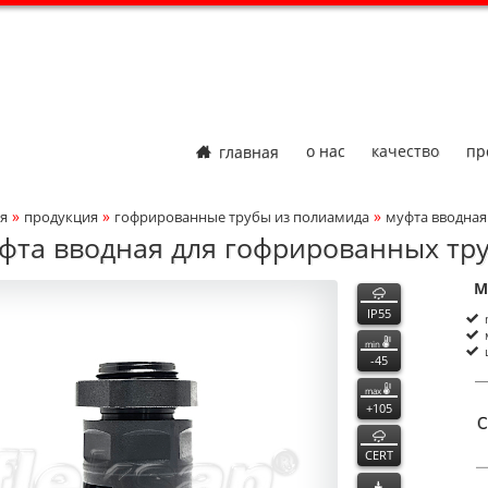
главная
о нас
качество
пр
»
»
»
я
продукция
гофрированные трубы из полиамида
муфта вводная
adcrumbs Navigation
фта вводная для гофрированных тру
000
000
функции
М
ct Photo
P
n
IP55
min
-45
max
+105
CERT