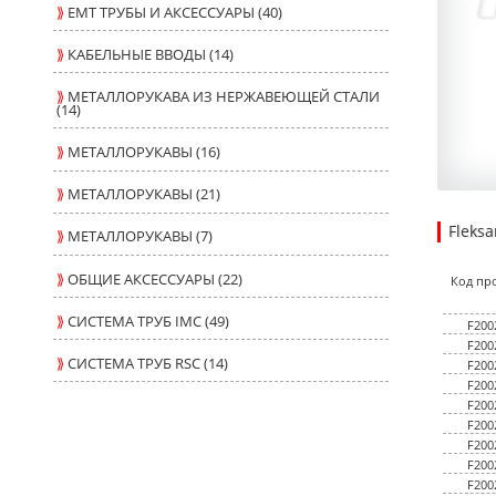
⟫
ЕМТ ТРУБЫ И АКСЕССУАРЫ (40)
⟫
КАБЕЛЬНЫЕ ВВОДЫ (14)
⟫
МЕТАЛЛОРУКАВА ИЗ НЕРЖАВЕЮЩЕЙ СТАЛИ
(14)
⟫
МЕТАЛЛОРУКАВЫ (16)
⟫
МЕТАЛЛОРУКАВЫ (21)
Fleks
⟫
МЕТАЛЛОРУКАВЫ (7)
6.0800
0.6100
USD
1
⟫
ОБЩИЕ АКСЕССУАРЫ (22)
Код пр
⟫
СИСТЕМА ТРУБ IMC (49)
F200
F200
⟫
СИСТЕМА ТРУБ RSC (14)
F200
F200
F200
F200
F200
F200
F200