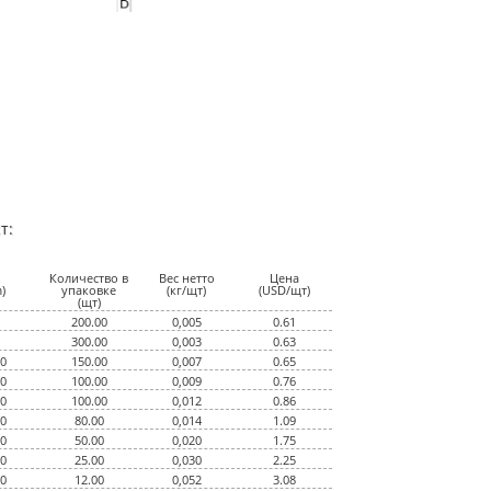
т:
Количество в
Вес нетто
Цена
)
упаковке
(кг/щт)
(USD/щт)
(щт)
200.00
0,005
0.61
300.00
0,003
0.63
00
150.00
0,007
0.65
00
100.00
0,009
0.76
00
100.00
0,012
0.86
00
80.00
0,014
1.09
00
50.00
0,020
1.75
00
25.00
0,030
2.25
00
12.00
0,052
3.08