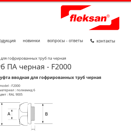
одукция
новинки
вопросы - ответы
контакты
 для гофрированных труб па черная
б ПА черная - F2000
уфта вводная для гофрированных труб черная
roduct Informations
model : F2000
материал : полиамид 6
цвет : RAL 9005
размеры