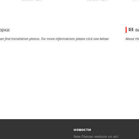
ерная
BRAIDED
труб 
POLYAMIDE BLACK
POLYAMIDE GRAY
вводная
POLYAMIDE
Муфта
CORRUGATED
для
ованных
CONDUIT, WIRE
гофри
ерная
BRAIDED
труб 
орка:
в
an find installation photos. For more informations please click one below:
About th
новости
New Fleksan website on air!