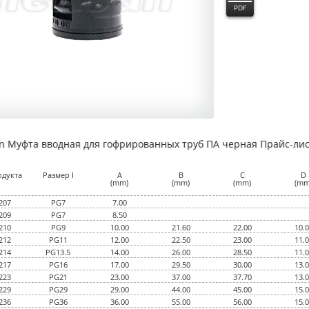
PDF
an Муфта вводная для гофрированных труб ПА черная Прайс-лис
одукта
Размер I
A
B
C
D
(mm)
(mm)
(mm)
(mm
207
PG7
7.00
209
PG7
8.50
210
PG9
10.00
21.60
22.00
10.
212
PG11
12.00
22.50
23.00
11.
214
PG13.5
14.00
26.00
28.50
11.
217
PG16
17.00
29.50
30.00
13.
223
PG21
23.00
37.00
37.70
13.
229
PG29
29.00
44.00
45.00
15.
236
PG36
36.00
55.00
56.00
15.