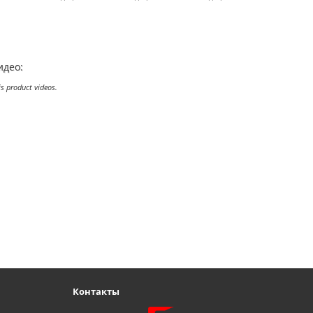
ПА черная
труб ПА серая
труб ПА черная
труб серая
 вводная
Муфта вводная
Муфта вводная
Муфта вводная
для
для
для
рованных
гофрированных
гофрированных
гофрированных
черная
труб серая
труб черная
труб серая
идео:
is product videos.
Контакты
Fleksan