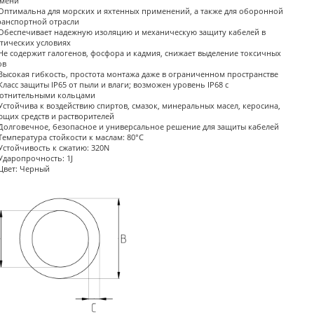
мени
Оптимальна для морских и яхтенных применений, а также для оборонной
ранспортной отрасли
Обеспечивает надежную изоляцию и механическую защиту кабелей в
тических условиях
Не содержит галогенов, фосфора и кадмия, снижает выделение токсичных
ов
Высокая гибкость, простота монтажа даже в ограниченном пространстве
Класс защиты IP65 от пыли и влаги; возможен уровень IP68 с
отнительными кольцами
Устойчива к воздействию спиртов, смазок, минеральных масел, керосина,
щих средств и растворителей
Долговечное, безопасное и универсальное решение для защиты кабелей
Температура стойкости к маслам: 80°C
Устойчивость к сжатию: 320N
Ударопрочность: 1J
Цвет: Черный
размеры