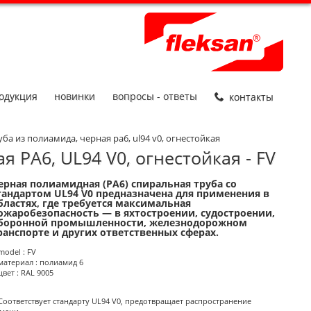
одукция
новинки
вопросы - ответы
контакты
ба из полиамида, черная pa6, ul94 v0, огнестойкая
 PA6, UL94 V0, огнестойкая - FV
ерная полиамидная (PA6) спиральная труба со
roduct Informations
тандартом UL94 V0 предназначена для применения в
бластях, где требуется максимальная
ожаробезопасность — в яхтостроении, судостроении,
боронной промышленности, железнодорожном
ранспорте и других ответственных сферах.
model : FV
материал : полиамид 6
цвет : RAL 9005
Соответствует стандарту UL94 V0, предотвращает распространение