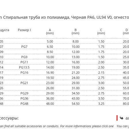
an Спиральная труба из полиамида, Черная PA6, UL94 V0, огнест
одукта
Размер I
A
B
C
D
(mm)
(mm)
(mm)
(mm
05
5.00
8.00
1.50
20.
07
PG7
6.50
10.00
1.75
20.
09
8.50
12.00
1.75
20.
10
PG9
10.00
13.00
1.50
25.
12
PG11
12.00
16.00
2.00
30.
14
PG13.5
14.00
19.00
2.50
35.
17
PG16
16.90
21.20
2.15
40.
19
19.50
24.00
2.75
45.
23
PG21
23.00
29.00
3.00
50.
26
26.00
31.00
2.50
55.
29
PG29
29.00
34.50
2.75
60.
36
PG36
36.00
43.00
3.50
70.
48
PG48
48.00
54.50
3.25
80.
сессуары:
а
an find all suitable accessories or conduits. For more informations please click one
You can f