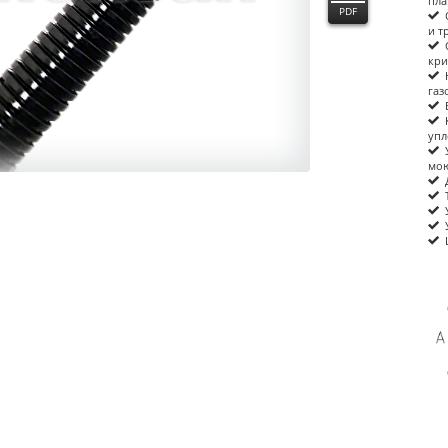
пла
PDF
и т
кри
газ
упл
мою