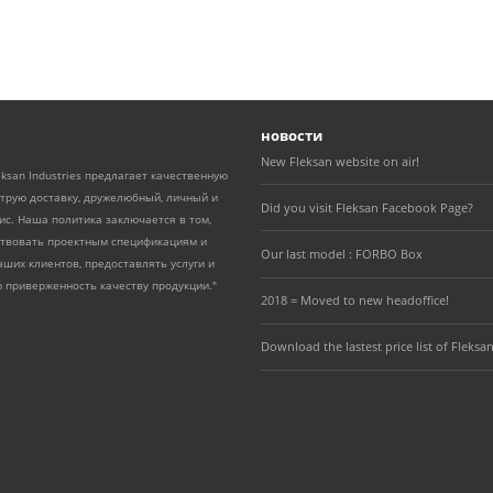
сфера
новости
New Fleksan website on air!
eksan Industries предлагает качественную
трую доставку, дружелюбный, личный и
Did you visit Fleksan Facebook Page?
с. Наша политика заключается в том,
ствовать проектным спецификациям и
Our last model : FORBO Box
ших клиентов, предоставлять услуги и
 приверженность качеству продукции."
2018 = Moved to new headoffice!
Download the lastest price list of Fleksan