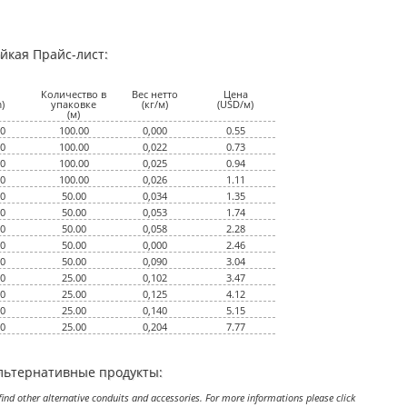
ойкая Прайс-лист:
Количество в
Вес нетто
Цена
)
упаковке
(кг/м)
(USD/м)
(м)
00
100.00
0,000
0.55
00
100.00
0,022
0.73
00
100.00
0,025
0.94
00
100.00
0,026
1.11
00
50.00
0,034
1.35
00
50.00
0,053
1.74
00
50.00
0,058
2.28
00
50.00
0,000
2.46
00
50.00
0,090
3.04
00
25.00
0,102
3.47
00
25.00
0,125
4.12
00
25.00
0,140
5.15
00
25.00
0,204
7.77
льтернативные продукты:
ind other alternative conduits and accessories. For more informations please click