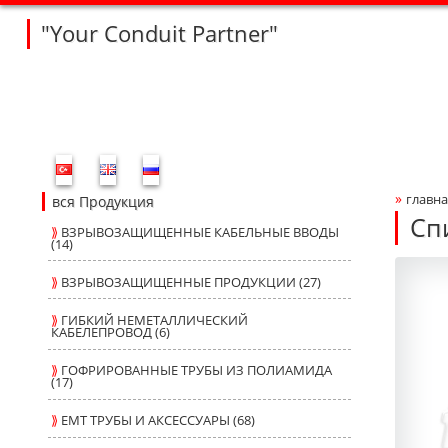
"Your Conduit Partner"
Fleksan Website Menu Bar
»
главна
Bre
вся Продукция
Сп
⟫
ВЗРЫВОЗАЩИЩЕННЫЕ КАБЕЛЬНЫЕ ВВОДЫ
(14)
FV
FV
Produ
fleksa
⟫
ВЗРЫВОЗАЩИЩЕННЫЕ ПРОДУКЦИИ (27)
⟫
ГИБКИЙ НЕМЕТАЛЛИЧЕСКИЙ
КАБЕЛЕПРОВОД (6)
⟫
ГОФРИРОВАННЫЕ ТРУБЫ ИЗ ПОЛИАМИДА
(17)
⟫
ЕМТ ТРУБЫ И АКСЕССУАРЫ (68)