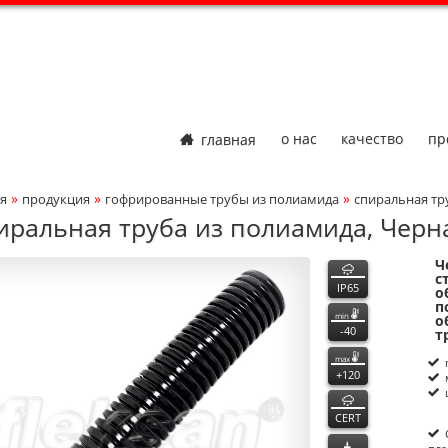
главная
о нас
качество
пр
»
»
»
я
продукция
гофрированные трубы из полиамида
спиральная тру
adcrumbs Navigation
иральная труба из полиамида, Черная
функции
Ч
ct Photo
P
n
с
IP65
о
п
min
о
-40
т
max
+120
CERT