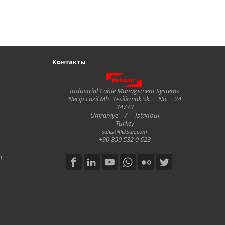
х.
Контакты
Fleksan
Industrial Cable Management Systems
Necip Fazil Mh. Yesilirmak Sk.
No.
24
34773
Umraniye
/
Istanbul
Turkey
sales@fleksan.com
+90 850 532 0 623
!
Social