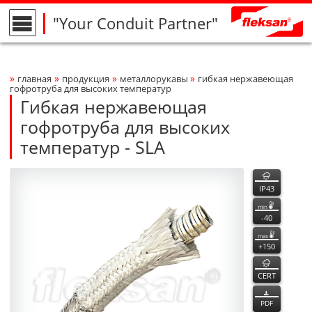
"Your Conduit Partner"
»
»
»
»
главная
продукция
металлорукавы
гибкая нержавеющая
Breadcrumbs Navigation
гофротруба для высоких температур
Гибкая нержавеющая
гофротруба для высоких
температур - SLA
SLA
SLA
функции
Product Photo
fleksan
IP43
min
-40
max
+150
CERT
PDF