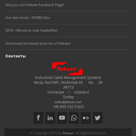
Did you visit Fleksan Facebook Page?
Our last model : FORBO Box
2018 = Moved to new headoffice!
Download the lastest price list of Fleksan!
Контакты
Fleksan
Industrial Cable Management Systems
Necip Fazil Mh. Yesilirmak Sk.
No.
24
34773
Umraniye
/
Istanbul
Turkey
sales@fleksan.com
+90 850 532 0 623
Social
Copyright notice
© Copyright 2016 by
. All Rights Reserved.
Fleksan