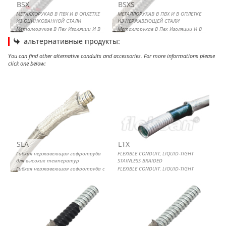
BSX
BSXS
МЕТАЛЛОРУКАВ В ПВХ И В ОПЛЕТКЕ
МЕТАЛЛОРУКАВ В ПВХ И В ОПЛЕТКЕ
ИЗ ОЦИНКОВАННОЙ СТАЛИ
ИЗ НЕРЖАВЕЮЩЕЙ СТАЛИ
Металлорукав В Пвх Изоляции И В
Металлорукав В Пвх Изоляции И В
Оплетке Из Оцинкованной Стали
Оплетке Из Нержавеющей Стали
альтернативные продукты:
You can find other alternative conduits and accessories. For more informations please
click one below:
Гибкая нержавеющая гофротруба для высоких
FLEXIBLE CONDUIT, LIQUID-TIGHT STAINLESS BRAIDED
МЕТАЛЛОРУКАВ В ПВХ И В ОПЛЕТКЕ ИЗ НЕРЖАВЕЮЩЕЙ
МЕТАЛЛОРУКАВ В ОПЛЕТКЕ ИЗ НЕРЖАВЕЮЩЕЙ СТАЛИ
температур
СТАЛИ
SLA
LTX
Гибкая нержавеющая гофротруба
FLEXIBLE CONDUIT, LIQUID-TIGHT
для высоких температур
STAINLESS BRAIDED
Гибкая нержавеющая гофротруба с
FLEXIBLE CONDUIT, LIQUID-TIGHT
металлической оплёткой
STAINLESS BRAIDED