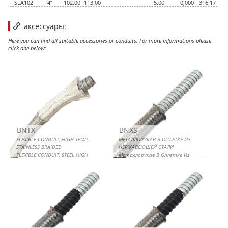
SLA102
4”
102.00
113.00
5.00
0,000
316.17
аксессуары:
Here you can find all suitable accessories or conduits. For more informations please
click one below:
FLEXIBLE CONDUIT, HIGH TEMP, STAINLESS BRAIDED
МЕТАЛЛОРУКАВ В ОПЛЕТКЕ ИЗ НЕРЖАВЕЮЩЕЙ СТАЛИ
МЕТАЛЛОРУКАВ В ПВХ И В ОПЛЕТКЕ ИЗ ОЦИНКОВАННОЙ
МЕТАЛЛОРУКАВ В ПВХ И В ОПЛЕТКЕ ИЗ НЕРЖАВЕЮЩЕЙ
СТАЛИ
СТАЛИ
BNTX
BNXS
FLEXIBLE CONDUIT, HIGH TEMP,
МЕТАЛЛОРУКАВ В ОПЛЕТКЕ ИЗ
STAINLESS BRAIDED
НЕРЖАВЕЮЩЕЙ СТАЛИ
FLEXIBLE CONDUIT, STEEL HIGH
Металлорукав В Оплетке Из
TEMPERATURE, STAINLESS BRAIDED
Нержавеющей Стали