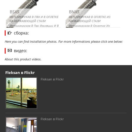
BSXS
BNXS
МЕТАЛЛОРУКАВ В ПВХ И В ОПЛЕТКЕ
МЕТАЛЛОРУКАВ В ОПЛЕТКЕ ИЗ
ИЗ НЕРЖАВЕЮЩЕЙ СТАЛИ
НЕРЖАВЕЮЩЕЙ СТАЛИ
Металлорукав В Пвх Изоляции И В
Металлорукав В Оплетке Из
Оплетке Из Нержавеющей Стали
Нержавеющей Стали
сборка:
Here you can find installation photos. For more informations please click one below:
видео:
About this product videos.
Our footer
Footer content
Fleksan в Flickr
Fleksan в Flickr
Fleksan в Flickr