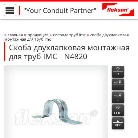
"Your Conduit Partner"
»
»
»
»
главная
продукция
система труб imc
скоба двухлапковая
Breadcrumbs Navigation
монтажная для труб imc
Скоба двухлапковая монтажная
для труб IMC - N4820
N4820
N4820
функции
Product Photo
fleksan
IP
min
max
+
CERT
PDF