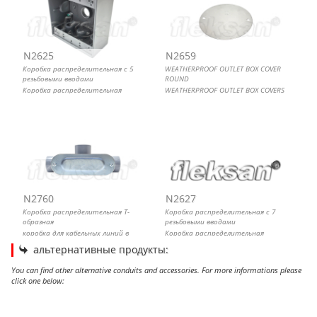
N2625
N2659
Коробка распределительная с 5
WEATHERPROOF OUTLET BOX COVER
резьбовыми вводами
ROUND
Коробка распределительная
WEATHERPROOF OUTLET BOX COVERS
металлическая
N2760
N2627
Коробка распределительная Т-
Коробка распределительная с 7
образная
резьбовыми вводами
коробка для кабельных линий в
Коробка распределительная
металлорукаве
металлическая
альтернативные продукты:
You can find other alternative conduits and accessories. For more informations please
click one below:
Скоба однолапковая монтажная для труб IMC
Хомут u образный болт скоба для крепления труб
BEAM CLAMP
IMC HANGER