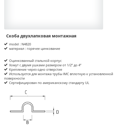
Скоба двухлапковая монтажная
Product Informations
model : N4820
материал : горячее цинкование
Оцинкованный стальной корпус
Хомут с двумя ушками размером от 1/2” до 4”
Крепление через одно отверстие
Используется для монтажа трубы IMC вплотную к установленной
поверхности
Сертифицирован по американскому стандарту UL
размеры