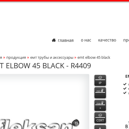
главная
о нас
качество
пр
»
»
»
я
продукция
емт трубы и аксессуары
emt elbow 45 black
adcrumbs Navigation
T ELBOW 45 BLACK - R4409
409
409
функции
E
ct Photo
P
n
IP
min
max
+
CERT