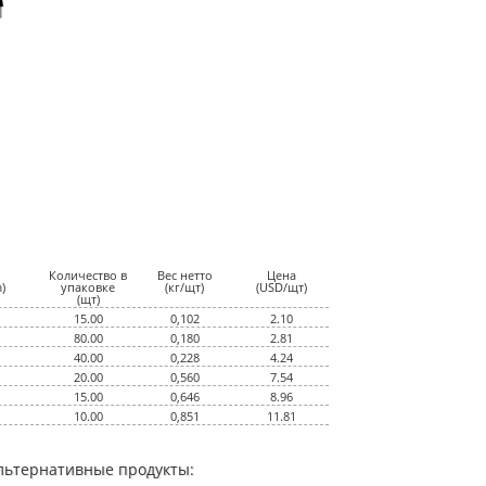
Количество в
Вес нетто
Цена
)
упаковке
(кг/щт)
(USD/щт)
(щт)
15.00
0,102
2.10
80.00
0,180
2.81
40.00
0,228
4.24
20.00
0,560
7.54
15.00
0,646
8.96
10.00
0,851
11.81
льтернативные продукты: