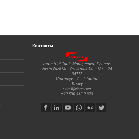
Контакты
Fleksan
Industrial Cable Management Systems
Necip Fazil Mh. Yesilirmak Sk.
No.
24
34773
Umraniye
/
Istanbul
Turkey
sales@fleksan.com
+90 850 532 0 623
!
Social