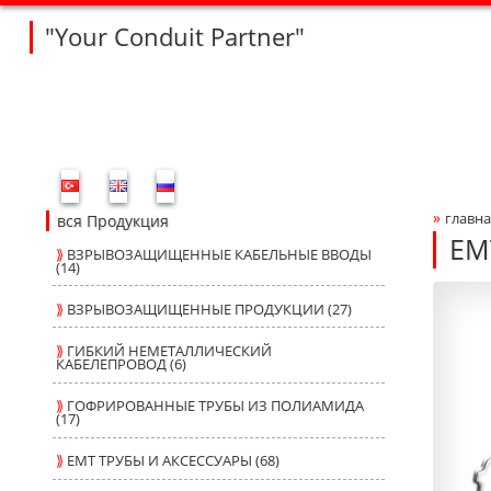
"Your Conduit Partner"
Fleksan Website Menu Bar
»
главна
Bre
вся Продукция
EM
⟫
ВЗРЫВОЗАЩИЩЕННЫЕ КАБЕЛЬНЫЕ ВВОДЫ
(14)
R4
R4
Produ
fleksa
⟫
ВЗРЫВОЗАЩИЩЕННЫЕ ПРОДУКЦИИ (27)
⟫
ГИБКИЙ НЕМЕТАЛЛИЧЕСКИЙ
КАБЕЛЕПРОВОД (6)
⟫
ГОФРИРОВАННЫЕ ТРУБЫ ИЗ ПОЛИАМИДА
(17)
⟫
ЕМТ ТРУБЫ И АКСЕССУАРЫ (68)