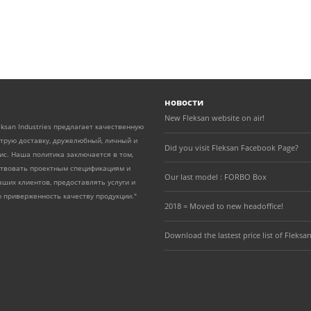
новости
New Fleksan website on air!
eksan Industries предлагает качественную
трую доставку, дружелюбный, личный и
Did you visit Fleksan Facebook Page?
с. Наша политика заключается в том,
ствовать проектным спецификациям и
Our last model : FORBO Box
ших клиентов, предоставлять услуги и
 приверженность качеству продукции."
2018 = Moved to new headoffice!
Download the lastest price list of Fleksan