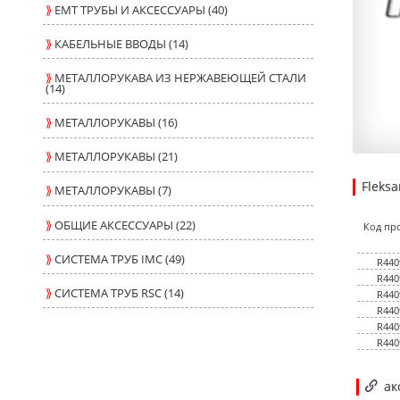
⟫
ЕМТ ТРУБЫ И АКСЕССУАРЫ (40)
⟫
КАБЕЛЬНЫЕ ВВОДЫ (14)
⟫
МЕТАЛЛОРУКАВА ИЗ НЕРЖАВЕЮЩЕЙ СТАЛИ
(14)
⟫
МЕТАЛЛОРУКАВЫ (16)
⟫
МЕТАЛЛОРУКАВЫ (21)
Fleks
⟫
МЕТАЛЛОРУКАВЫ (7)
11.810
2.1000
USD
1
⟫
ОБЩИЕ АКСЕССУАРЫ (22)
Код пр
⟫
СИСТЕМА ТРУБ IMC (49)
R440
R440
⟫
СИСТЕМА ТРУБ RSC (14)
R440
R440
R440
R440
ак