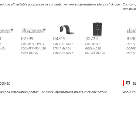
an find all suitable accessories or conduits. For more informations please click one
You can f
one belo
BOX, OCTAGONAL, BLACK
METAL WALL SOCKET WITH USB PORT BLACK
ONE HOLE STRAP BLACK
METAL GROUNDED OUTLET BLACK
EMT 
EMT 
EMT 
EMT 
9
R2799
R4819
R2729
R59
,
EMT METAL WALL
EMT ONE HOLE
EMT METAL
EMT E
NAL,
SOCKET WITH USB
STRAP BLACK
GROUNDED
COPPE
PORT BLACK
OUTLET BLACK
EMT ONE HOLE
EMT E
trical
EMT Metal Wall
STRAP
EMT Metal
COPPE
n Box
Socket with USB
Grounded Socket
Port
орка:
в
an find installation photos. For more informations please click one below:
About th