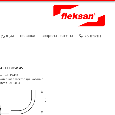
одукция
новинки
вопросы - ответы
контакты
MT ELBOW 45
roduct Informations
model : R4409
материал : электро цинкование
цвет : RAL 9004
размеры