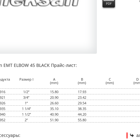
PDF
an EMT ELBOW 45 BLACK Прайс-лист:
0
одукта
Размер I
A
B
C
D
(mm)
(mm)
(mm)
(mm
916
1/2”
15.80
17.93
921
3/4”
20.90
23.42
926
1”
26.60
29.54
935
1 1/4”
35.10
38.35
940
1 1/2”
40.90
44.20
952
2”
51.90
55.80
сессуары:
а