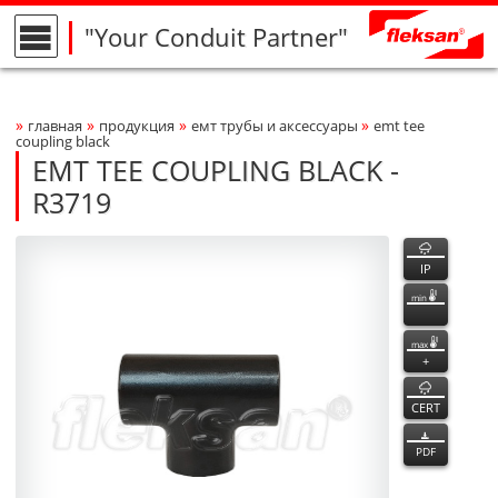
"Your Conduit Partner"
»
»
»
»
главная
продукция
емт трубы и аксессуары
emt tee
Breadcrumbs Navigation
coupling black
EMT TEE COUPLING BLACK -
R3719
R3719
R3719
функции
Product Photo
fleksan
IP
min
max
+
CERT
PDF