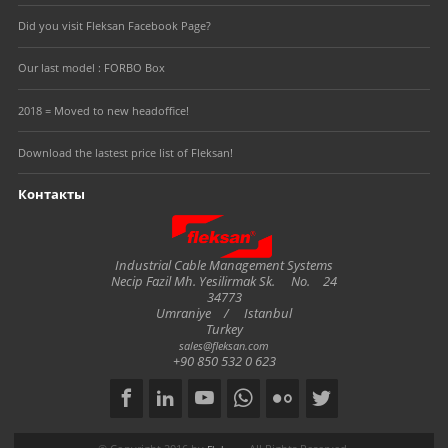
Did you visit Fleksan Facebook Page?
Our last model : FORBO Box
2018 = Moved to new headoffice!
Download the lastest price list of Fleksan!
Контакты
Fleksan
Industrial Cable Management Systems
Necip Fazil Mh. Yesilirmak Sk.
No.
24
34773
Umraniye
/
Istanbul
Turkey
sales@fleksan.com
+90 850 532 0 623
Social
Copyright notice