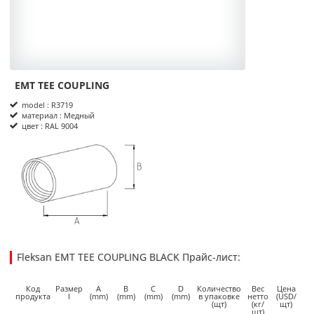
EMT TEE COUPLING
Product Informations
model : R3719
материал : Медный
цвет : RAL 9004
размеры
Fleksan EMT TEE COUPLING BLACK Прайс-лист:
4.2100
4.2100
USD
1
Код
Размер
A
B
C
D
Количество
Вес
Цена
продукта
I
(mm)
(mm)
(mm)
(mm)
в упаковке
нетто
(USD/
(щт)
(кг/
щт)
щт)