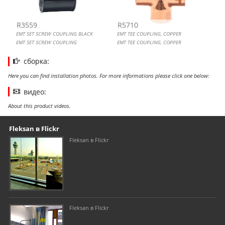
R3559
R5710
EMT SET SCREW COUPLING BLACK
EMT TEE COUPLING, COPPER
EMT SET SCREW COUPLING
EMT TEE COUPLING, COPPER
сборка:
Here you can find installation photos. For more informations please click one below:
видео:
About this product videos.
Our footer
Footer content
Fleksan в Flickr
Fleksan в Flickr
Fleksan в Flickr