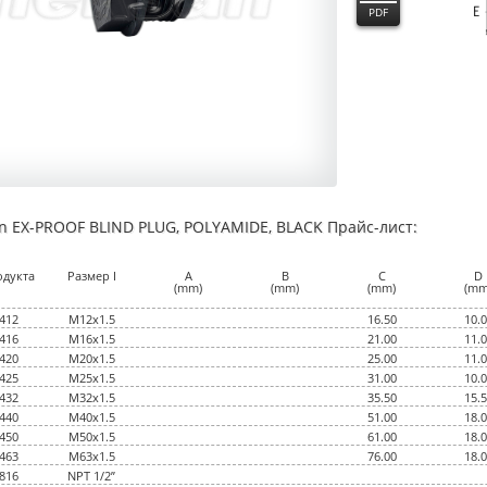
PDF
an EX-PROOF BLIND PLUG, POLYAMIDE, BLACK Прайс-лист:
одукта
Размер I
A
B
C
D
(mm)
(mm)
(mm)
(mm
412
M12x1.5
16.50
10.
416
M16x1.5
21.00
11.
420
M20x1.5
25.00
11.
425
M25x1.5
31.00
10.
432
M32x1.5
35.50
15.
440
M40x1.5
51.00
18.
450
M50x1.5
61.00
18.
463
M63x1.5
76.00
18.
816
NPT 1/2”