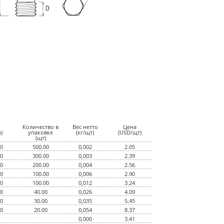
Количество в
Вес нетто
Цена
)
упаковке
(кг/щт)
(USD/щт)
(щт)
00
500.00
0,002
2.05
00
300.00
0,003
2.39
00
200.00
0,004
2.56
00
100.00
0,006
2.90
50
100.00
0,012
3.24
00
40.00
0,026
4.09
00
30.00
0,035
5.45
00
20.00
0,054
8.37
0,000
3.41