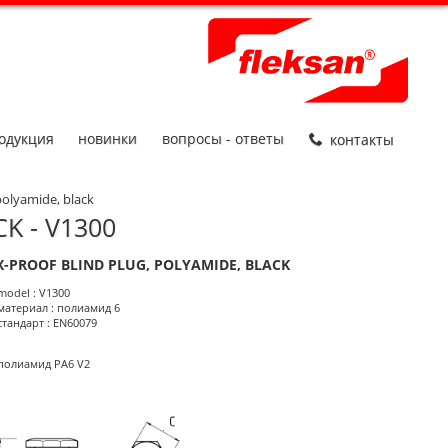
одукция
новинки
вопросы - ответы
контакты
polyamide, black
K - V1300
X-PROOF BLIND PLUG, POLYAMIDE, BLACK
roduct Informations
model : V1300
материал : полиамид 6
стандарт : EN60079
полиамид PA6 V2
размеры