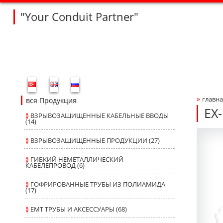
"Your Conduit Partner"
Fleksan Website Menu Bar
»
главна
Bre
вся Продукция
EX
⟫
ВЗРЫВОЗАЩИЩЕННЫЕ КАБЕЛЬНЫЕ ВВОДЫ
(14)
V1
V1
Produ
fleksa
⟫
ВЗРЫВОЗАЩИЩЕННЫЕ ПРОДУКЦИИ (27)
⟫
ГИБКИЙ НЕМЕТАЛЛИЧЕСКИЙ
КАБЕЛЕПРОВОД (6)
⟫
ГОФРИРОВАННЫЕ ТРУБЫ ИЗ ПОЛИАМИДА
(17)
⟫
ЕМТ ТРУБЫ И АКСЕССУАРЫ (68)