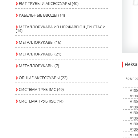
⟫
ЕМТ ТРУБЫ И АКСЕССУАРЫ (40)
⟫
КАБЕЛЬНЫЕ ВВОДЫ (14)
⟫
МЕТАЛЛОРУКАВА ИЗ НЕРЖАВЕЮЩЕЙ СТАЛИ
(14)
⟫
МЕТАЛЛОРУКАВЫ (16)
⟫
МЕТАЛЛОРУКАВЫ (21)
Fleks
⟫
МЕТАЛЛОРУКАВЫ (7)
8.3700
2.0500
USD
1
⟫
ОБЩИЕ АКСЕССУАРЫ (22)
Код пр
⟫
СИСТЕМА ТРУБ IMC (49)
V130
V130
⟫
СИСТЕМА ТРУБ RSC (14)
V130
V130
V130
V130
V130
V130
V130