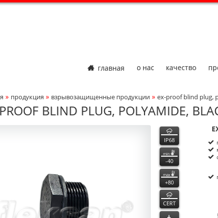
главная
о нас
качество
пр
»
»
»
я
продукция
взрывозащищенные продукции
ex-proof blind plug, 
adcrumbs Navigation
-PROOF BLIND PLUG, POLYAMIDE, BLAC
300
300
функции
E
ct Photo
P
n
IP68
min
-40
max
+80
CERT