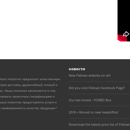
V130
новости
New Fleksan website on air!
eksan Industries предлагает качественную
трую доставку, дружелюбный, личный и
Did you visit Fleksan Facebook Page?
с. Наша политика заключается в том,
ствовать проектным спецификациям и
Our last model : FORBO Box
ших клиентов, предоставлять услуги и
 приверженность качеству продукции."
2018 = Moved to new headoffice!
Download the lastest price list of Fleksan