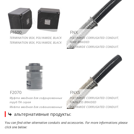
F1600
FNX
TERMINATION BOX, POLYAMIDE, BLACK
POLYAMIDE CORRUGATED CONDUIT,
WIRE BRAIDED
TERMINATION BOX, POLYAMIDE, BLACK
POLYAMIDE CORRUGATED CONDUIT,
WIRE BRAIDED
F2070
FNXS
Муфта вводная для гофрированных
POLYAMIDE CORRUGATED CONDUIT,
труб ПА серая
STAINLESS BRAIDED
Муфта вводная для гофрированных
POLYAMIDE CORRUGATED CONDUIT,
труб серая
STAINLESS BRAIDED
альтернативные продукты:
You can find other alternative conduits and accessories. For more informations please
click one below: