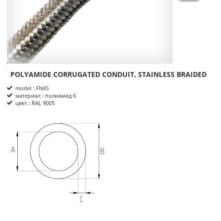
POLYAMIDE CORRUGATED CONDUIT, STAINLESS BRAIDED
Product Informations
model : FNXS
материал : полиамид 6
цвет : RAL 9005
размеры