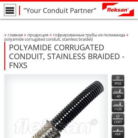
"Your Conduit Partner"
»
»
»
»
главная
продукция
гофрированные трубы из полиамида
Breadcrumbs Navigation
polyamide corrugated conduit, stainless braided
POLYAMIDE CORRUGATED
CONDUIT, STAINLESS BRAIDED -
FNXS
FNXS
FNXS
функции
Product Photo
fleksan
IP65
min
-40
max
+120
CERT
PDF