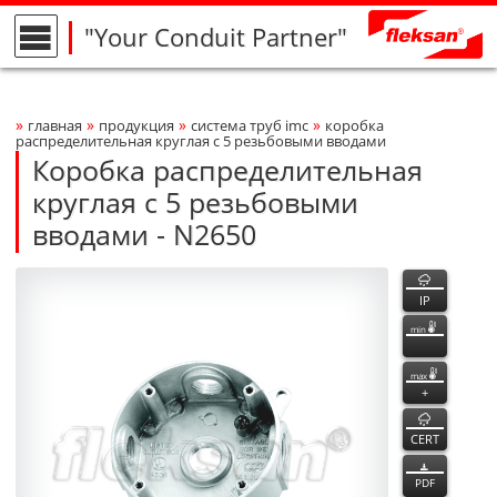
"Your Conduit Partner"
»
»
»
»
главная
продукция
система труб imc
коробка
Breadcrumbs Navigation
распределительная круглая с 5 резьбовыми вводами
Коробка распределительная
круглая с 5 резьбовыми
вводами - N2650
N2650
N2650
функции
Product Photo
fleksan
IP
min
max
+
CERT
PDF