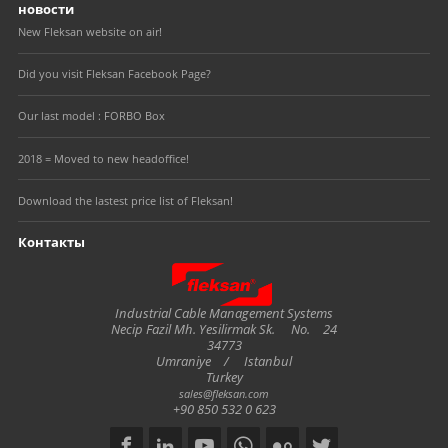
новости
New Fleksan website on air!
Did you visit Fleksan Facebook Page?
Our last model : FORBO Box
2018 = Moved to new headoffice!
Download the lastest price list of Fleksan!
Контакты
Fleksan
Industrial Cable Management Systems
Necip Fazil Mh. Yesilirmak Sk.
No.
24
34773
Umraniye
/
Istanbul
Turkey
sales@fleksan.com
+90 850 532 0 623