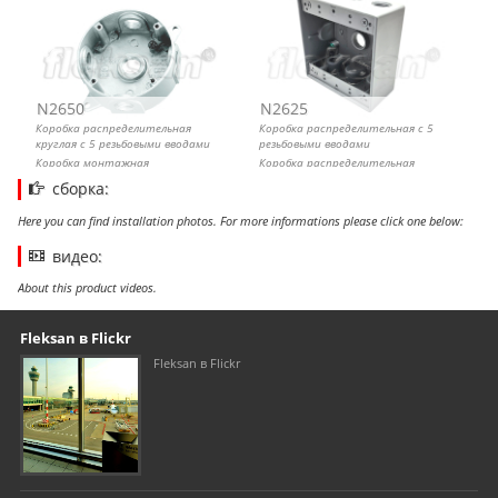
N2650
N2625
Коробка распределительная
Коробка распределительная с 5
круглая с 5 резьбовыми вводами
резьбовыми вводами
Коробка монтажная
Коробка распределительная
металлическая круглая
металлическая
сборка:
Here you can find installation photos. For more informations please click one below:
видео:
About this product videos.
Our footer
Footer content
Fleksan в Flickr
Fleksan в Flickr