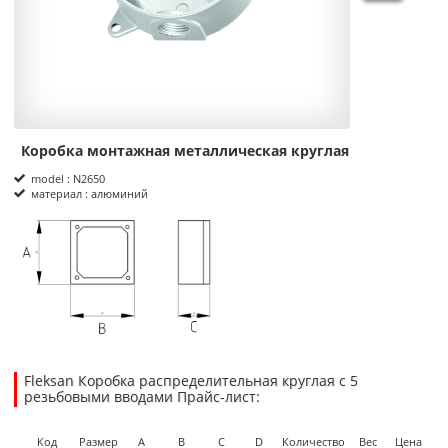
Коробка монтажная металлическая круглая
Product Informations
model : N2650
материал : алюминий
размеры
Fleksan Коробка распределительная круглая с 5
резьбовыми вводами Прайс-лист:
11.7500
11.2500
USD
1
Код
Размер
A
B
C
D
Количество
Вес
Цена