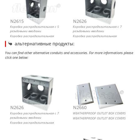
N2615
N2626
Коробка распределительная с 5
Коробка распределительная с 7
резьбовыми вводами
резьбовыми вводами
Коробка распределительная
Коробка распределительная
металлическая
металлическая
альтернативные продукты:
You can find other alternative conduits and accessories. For more informations please
click one below:
Коробка распределительная с 7 резьбовыми вводами
WEATHERPROOF OUTLET BOX COVERS
Коробка распределительная круглая с 5 резьбовыми
Коробка распределительная с 5 резьбовыми вводами
вводами
N2626
N2660
Коробка распределительная с 7
WEATHERPROOF OUTLET BOX COVERS
резьбовыми вводами
WEATHERPROOF OUTLET BOX COVERS
Коробка распределительная
металлическая