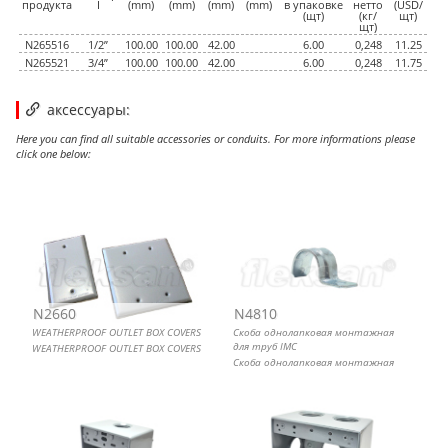
продукта
I
(mm)
(mm)
(mm)
(mm)
в упаковке
нетто
(USD/
(щт)
(кг/
щт)
щт)
N265516
1/2”
100.00
100.00
42.00
6.00
0,248
11.25
N265521
3/4”
100.00
100.00
42.00
6.00
0,248
11.75
аксессуары:
Here you can find all suitable accessories or conduits. For more informations please
click one below:
WEATHERPROOF OUTLET BOX COVERS
Скоба однолапковая монтажная для труб IMC
Коробка распределительная с 5 резьбовыми вводами
Коробка распределительная с 7 резьбовыми вводами
N2660
N4810
WEATHERPROOF OUTLET BOX COVERS
Скоба однолапковая монтажная
для труб IMC
WEATHERPROOF OUTLET BOX COVERS
Скоба однолапковая монтажная