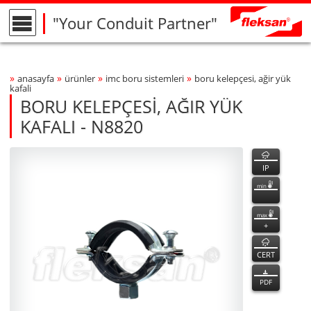
"Your Conduit Partner"
»
»
»
»
anasayfa
ürünler
imc boru si̇stemleri̇
boru kelepçesi̇, ağir yük
Breadcrumbs Navigation
kafali
BORU KELEPÇESİ, AĞIR YÜK
KAFALI - N8820
N8820
N8820
özellikler
Product Photo
fleksan
IP
min
max
+
CERT
PDF