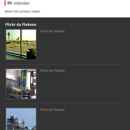
videolar:
About this product videos.
Our footer
Footer content
Flickr da Fleksan
Flickr da Fleksan
Flickr da Fleksan
Flickr da Fleksan