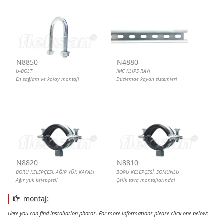
N8850
N4880
U-BOLT
IMC KLİPS RAYI
En sağlam ve kolay montaj!
Düzlemde kayan sistemler!
N8820
N8810
BORU KELEPÇESİ, AĞIR YÜK KAFALI
BORU KELEPÇESİ, SOMUNLU
Ağır yük kelepçesi!
Çelik tava montajlarında!
montaj:
Here you can find installation photos. For more informations please click one below: