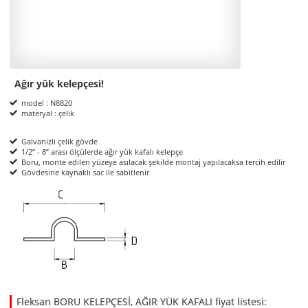
Ağır yük kelepçesi!
Product Informations
model : N8820
materyal : çelik
Galvanizli çelik gövde
1/2” - 8” arası ölçülerde ağır yük kafalı kelepçe
Boru, monte edilen yüzeye asılacak şekilde montaj yapılacaksa tercih edilir
Gövdesine kaynaklı sac ile sabitlenir
ölçüler
Fleksan BORU KELEPÇESİ, AĞIR YÜK KAFALI fiyat listesi: