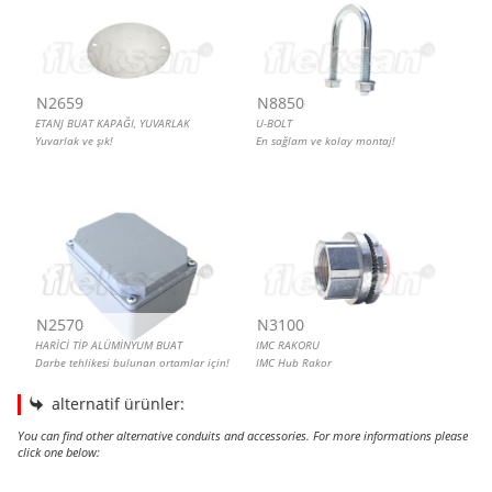
N2659
N8850
ETANJ BUAT KAPAĞI, YUVARLAK
U-BOLT
Yuvarlak ve şık!
En sağlam ve kolay montaj!
N2570
N3100
HARİCİ TİP ALÜMİNYUM BUAT
IMC RAKORU
Darbe tehlikesi bulunan ortamlar için!
IMC Hub Rakor
alternatif ürünler:
You can find other alternative conduits and accessories. For more informations please
click one below:
U-BOLT
IMC KLİPS RAYI
BORU KELEPÇESİ, AĞIR YÜK KAFALI
BORU KELEPÇESİ, SOMUNLU