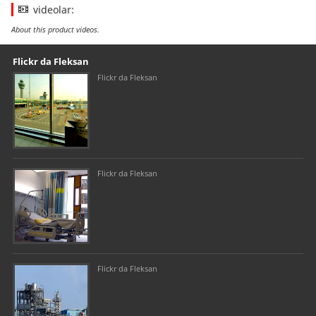
videolar:
About this product videos.
Our footer
Footer content
Flickr da Fleksan
Flickr da Fleksan
Flickr da Fleksan
Flickr da Fleksan