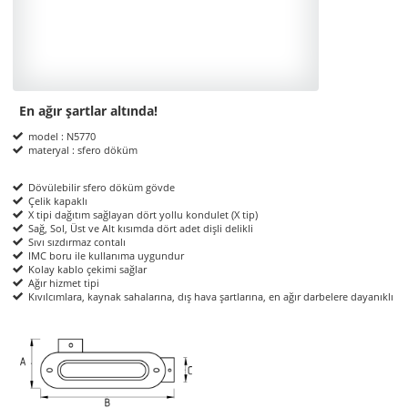
En ağır şartlar altında!
Product Informations
model : N5770
materyal : sfero döküm
Dövülebilir sfero döküm gövde
Çelik kapaklı
X tipi dağıtım sağlayan dört yollu kondulet (X tip)
Sağ, Sol, Üst ve Alt kısımda dört adet dişli delikli
Sıvı sızdırmaz contalı
IMC boru ile kullanıma uygundur
Kolay kablo çekimi sağlar
Ağır hizmet tipi
Kıvılcımlara, kaynak sahalarına, dış hava şartlarına, en ağır darbelere dayanıklı
ölçüler