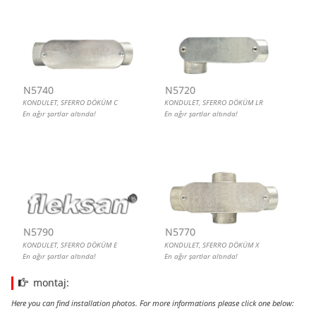
N5740
N5720
KONDULET, SFERRO DÖKÜM C
KONDULET, SFERRO DÖKÜM LR
En ağır şartlar altında!
En ağır şartlar altında!
N5790
N5770
KONDULET, SFERRO DÖKÜM E
KONDULET, SFERRO DÖKÜM X
En ağır şartlar altında!
En ağır şartlar altında!
montaj:
Here you can find installation photos. For more informations please click one below: