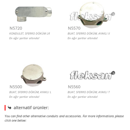
N5720
N5570
KONDULET, SFERRO DÖKÜM LR
BUAT, SFERRO DÖKÜM, AYAKLI X
En ağır şartlar altında!
En ağır şartlar altında!
N5500
N5560
BUAT, SFERRO DÖKÜM, AYAKLI L
BUAT, SFERRO DÖKÜM, AYAKLI T
En ağır şartlar altında!
En ağır şartlar altında!
alternatif ürünler:
You can find other alternative conduits and accessories. For more informations please
click one below:
KONDULET, SFERRO DÖKÜM C
KONDULET, SFERRO DÖKÜM LR
KONDULET, SFERRO DÖKÜM E
KONDULET, SFERRO DÖKÜM X