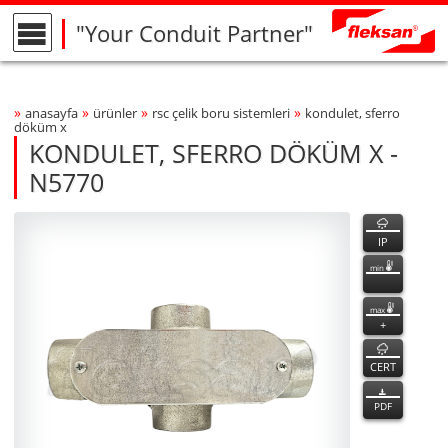
"Your Conduit Partner"
»
»
»
»
anasayfa
ürünler
rsc çeli̇k boru si̇stemleri̇
kondulet, sferro
Breadcrumbs Navigation
döküm x
KONDULET, SFERRO DÖKÜM X -
N5770
N5770
N5770
özellikler
Product Photo
fleksan
IP
min
max
+
CERT
PDF