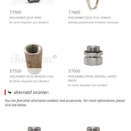
T7900
T7400
PASLANMAZ ÇELİK NİPEL
PASLANMAZ ÇELİK 316L SOMUN
En zorlu koşullar için birebir!
Altıköşe paslanmaz kilitleme somunu!
S7500
S7000
PASLANMAZ ÇELİK MANŞON 316L
PASLANMAZ SPİRAL RAKORU, HARİCİ
ERKEK
En Zorlu Koşullar Için Birebir!
En zorlu koşullar için birebir!
alternatif ürünler:
You can find other alternative conduits and accessories. For more informations please
click one below:
PASLANMAZ SPİRAL RAKORU, HARİCİ ERKEK
PASLANMAZ SPİRAL RAKORU, HARİCİ ERKEK
PASLANMAZ SPİRAL RAKORU, HARİCİ 90
PASLANMAZ SPİRAL RAKORU, HARİCİ DİŞİ