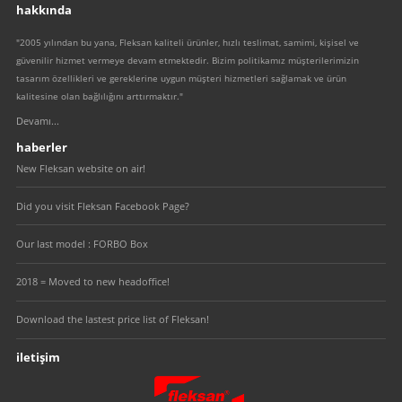
hakkında
"2005 yılından bu yana, Fleksan kaliteli ürünler, hızlı teslimat, samimi, kişisel ve
güvenilir hizmet vermeye devam etmektedir. Bizim politikamız müşterilerimizin
tasarım özellikleri ve gereklerine uygun müşteri hizmetleri sağlamak ve ürün
kalitesine olan bağlılığını arttırmaktır."
Devamı...
haberler
New Fleksan website on air!
Did you visit Fleksan Facebook Page?
Our last model : FORBO Box
2018 = Moved to new headoffice!
Download the lastest price list of Fleksan!
iletişim
Fleksan