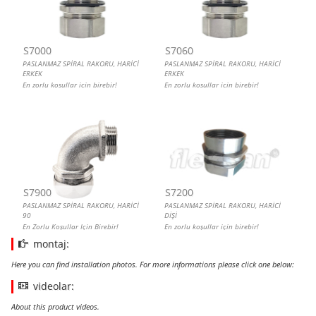
S7000
S7060
PASLANMAZ SPİRAL RAKORU, HARİCİ
PASLANMAZ SPİRAL RAKORU, HARİCİ
ERKEK
ERKEK
En zorlu koşullar için birebir!
En zorlu koşullar için birebir!
S7900
S7200
PASLANMAZ SPİRAL RAKORU, HARİCİ
PASLANMAZ SPİRAL RAKORU, HARİCİ
90
DİŞİ
En Zorlu Koşullar Için Birebir!
En zorlu koşullar için birebir!
montaj:
Here you can find installation photos. For more informations please click one below:
videolar:
About this product videos.