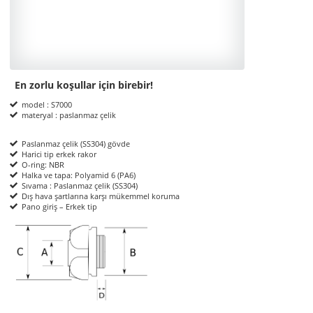
En zorlu koşullar için birebir!
Product Informations
model : S7000
materyal : paslanmaz çelik
Paslanmaz çelik (SS304) gövde
Harici tip erkek rakor
O-ring: NBR
Halka ve tapa: Polyamid 6 (PA6)
Sıvama : Paslanmaz çelik (SS304)
Dış hava şartlarına karşı mükemmel koruma
Pano giriş – Erkek tip
ölçüler