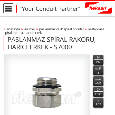
"Your Conduit Partner"
»
»
»
»
anasayfa
ürünler
paslanmaz çeli̇k spi̇ral borular
paslanmaz
Breadcrumbs Navigation
spi̇ral rakoru, hari̇ci̇ erkek
PASLANMAZ SPİRAL RAKORU,
HARİCİ ERKEK - S7000
S7000
S7000
özellikler
Product Photo
fleksan
IP65
min
-45
max
+105
CERT
PDF