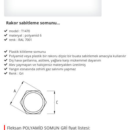
Rakor sabitleme somunu…
Product Informations
model : T1470
materyal : polyamid 6
renk : RAL 7001
Plastik kilitleme somunu
Polyamid veya plastik bir rakoru dişsiz bir buata sabitlemek amacıyla kullanılır
Dış hava şartlarına, asitlere, yağlara karşı mükemmel dayanım
Alev yaymayan ve halojensiz materyalden üretilmiş
Yangın esnasında zehirli gaz salınımı yapmaz
Renk : Gri
ölçüler
Fleksan POLYAMİD SOMUN GRİ fiyat listesi: