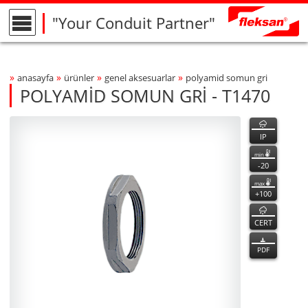
"Your Conduit Partner"
»
»
»
»
anasayfa
ürünler
genel aksesuarlar
polyami̇d somun gri̇
Breadcrumbs Navigation
POLYAMİD SOMUN GRİ - T1470
T1470
T1470
özellikler
Product Photo
fleksan
IP
min
-20
max
+100
CERT
PDF