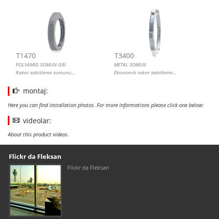
T1470
T3400
POLYAMİD SOMUN GRİ
METAL SOMUN
Rakor sabitleme somunu…
Ekonomik rakor sabitleme…
montaj:
Here you can find installation photos. For more informations please click one below:
videolar:
About this product videos.
Our footer
Footer content
Flickr da Fleksan
Flickr da Fleksan