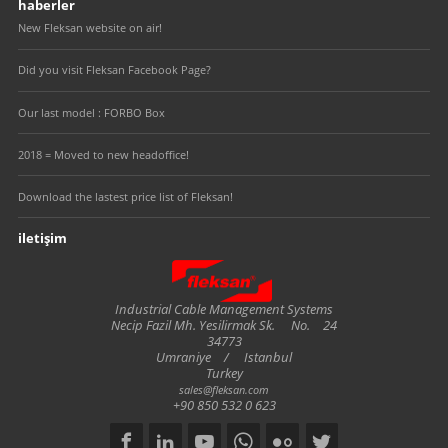
haberler
New Fleksan website on air!
Did you visit Fleksan Facebook Page?
Our last model : FORBO Box
2018 = Moved to new headoffice!
Download the lastest price list of Fleksan!
iletişim
Fleksan
Industrial Cable Management Systems
Necip Fazil Mh. Yesilirmak Sk.
No.
24
34773
Umraniye
/
Istanbul
Turkey
sales@fleksan.com
+90 850 532 0 623
Social