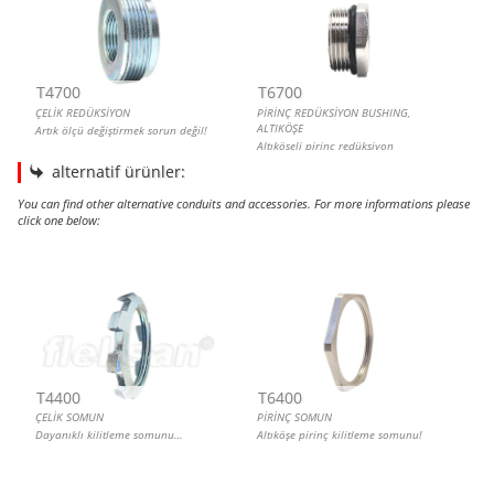
T4700
T6700
ÇELİK REDÜKSİYON
PİRİNÇ REDÜKSİYON BUSHING,
ALTIKÖŞE
Artık ölçü değiştirmek sorun değil!
Altıköşeli pirinç redüksiyon
alternatif ürünler:
You can find other alternative conduits and accessories. For more informations please
click one below:
ÇELİK SOMUN
PİRİNÇ SOMUN
POLYAMİD SOMUN GRİ
METAL SOMUN
T4400
T6400
ÇELİK SOMUN
PİRİNÇ SOMUN
Dayanıklı kilitleme somunu…
Altıköşe pirinç kilitleme somunu!