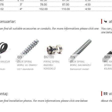
078
3”
78.00
87.00
4.50
102
4”
102.00
110.00
4.50
sesuarlar:
a
an find all suitable accessories or conduits. For more informations please click one
You can f
one belo
PS, KAUÇUK KAPLI
 SPİRAL BORU, UL ONAYLI
NÇ SPİRAL RAKORU YÜKSÜKLÜ
 SPİRAL BORU, GALVANİZLİ
PVC 
ÇELİ
PVC 
GALV
0
BD
B6100
BN
BFK
, KAUÇUK
ÇELİK SPİRAL
PİRİNÇ SPİRAL
ÇELİK SPİRAL
PVC KA
BORU, UL ONAYLI
RAKORU
BORU, GALVANİZLİ
SPİRA
YÜKSÜKLÜ
KILAVU
hızlı
UL1 standardı
Galvanizli metal
,
çelik spiral boru!
Sızdırmazlık
spiral boru
Kılavu
gerekmeyen yerler
için ekonomik
bağlantı!
ntaj:
v
an find installation photos. For more informations please click one below:
About th