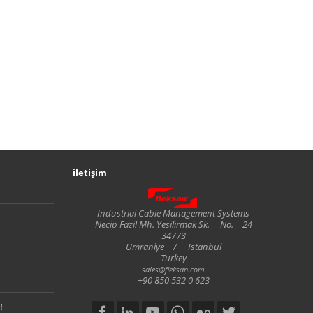
iletişim
Fleksan
Industrial Cable Management Systems
Necip Fazil Mh. Yesilirmak Sk.
No.
24
34773
Umraniye
/
Istanbul
Turkey
sales@fleksan.com
+90 850 532 0 623
!
Social