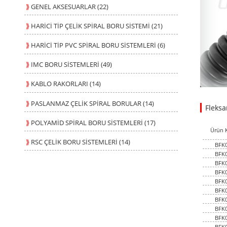
⟫
GENEL AKSESUARLAR (22)
⟫
HARİCİ TİP ÇELİK SPİRAL BORU SİSTEMİ (21)
⟫
HARİCİ TİP PVC SPİRAL BORU SİSTEMLERİ (6)
⟫
IMC BORU SİSTEMLERİ (49)
⟫
KABLO RAKORLARI (14)
⟫
PASLANMAZ ÇELİK SPİRAL BORULAR (14)
Fleksa
56.310
0.8000
USD
1
⟫
POLYAMİD SPİRAL BORU SİSTEMLERİ (17)
Ürün 
⟫
RSC ÇELİK BORU SİSTEMLERİ (14)
BFK
BFK
BFK
BFK
BFK
BFK
BFK
BFK
BFK
BFK