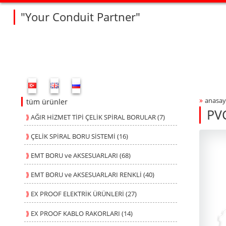
"Your Conduit Partner"
Fleksan Website Menu Bar
»
anasay
Bre
tüm ürünler
PVC
⟫
AĞIR HİZMET TİPİ ÇELİK SPİRAL BORULAR (7)
BF
BF
Produ
fleksa
⟫
ÇELİK SPİRAL BORU SİSTEMİ (16)
⟫
EMT BORU ve AKSESUARLARI (68)
⟫
EMT BORU ve AKSESUARLARI RENKLİ (40)
⟫
EX PROOF ELEKTRİK ÜRÜNLERİ (27)
⟫
EX PROOF KABLO RAKORLARI (14)