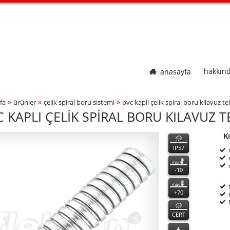
anasayfa
hakkın
»
»
»
fa
ürünler
çeli̇k spi̇ral boru si̇stemi̇
pvc kapli çeli̇k spi̇ral boru kilavuz tell
adcrumbs Navigation
 KAPLI ÇELİK SPİRAL BORU KILAVUZ TE
K
K
özellikler
Kı
ct Photo
P
n
IP57
min
-10
max
+70
CERT