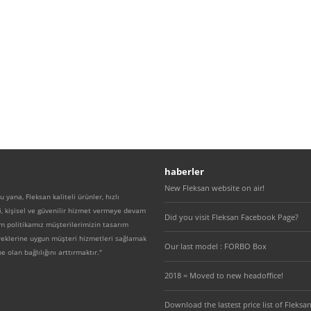
haberler
New Fleksan website on air!
 yana, Fleksan kaliteli ürünler, hızlı
, kişisel ve güvenilir hizmet vermeye devam
Did you visit Fleksan Facebook Page?
m politikamız müşterilerimizin tasarım
ereklerine uygun müşteri hizmetleri sağlamak
Our last model : FORBO Box
e olan bağlılığını arttırmaktır."
2018 = Moved to new headoffice!
Download the lastest price list of Fleksan