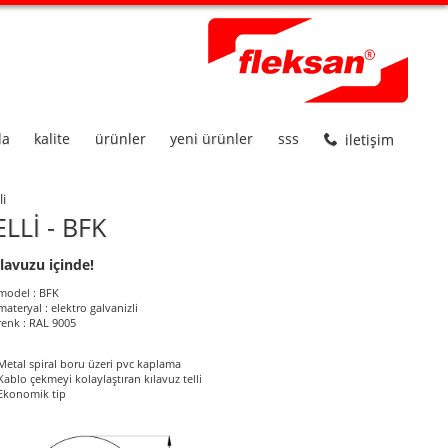
da
kalite
ürünler
yeni ürünler
sss
iletişim
i̇
LLİ - BFK
lavuzu içinde!
roduct Informations
model : BFK
materyal : elektro galvanizli
renk : RAL 9005
Metal spiral boru üzeri pvc kaplama
Kablo çekmeyi kolaylaştıran kılavuz telli
Ekonomik tip
ölçüler