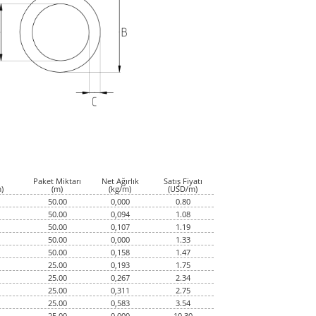
Paket Miktarı
Net Ağırlık
Satış Fiyatı
)
(m)
(kg/m)
(USD/m)
50.00
0,000
0.80
50.00
0,094
1.08
50.00
0,107
1.19
50.00
0,000
1.33
50.00
0,158
1.47
25.00
0,193
1.75
25.00
0,267
2.34
25.00
0,311
2.75
25.00
0,583
3.54
25.00
0,000
10.30