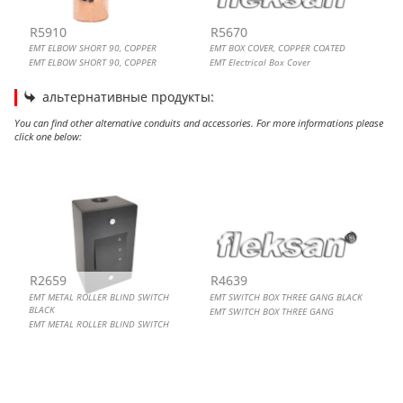
R5910
R5670
EMT ELBOW SHORT 90, COPPER
EMT BOX COVER, COPPER COATED
EMT ELBOW SHORT 90, COPPER
EMT Electrical Box Cover
альтернативные продукты:
You can find other alternative conduits and accessories. For more informations please
click one below:
EMT METAL ROLLER BLIND SWITCH BLACK
EMT SWITCH BOX THREE GANG BLACK
EMT SWITCH BOX ONE GANG BLACK
EMT SWITCH BOX TWO GANG BLACK
R2659
R4639
EMT METAL ROLLER BLIND SWITCH
EMT SWITCH BOX THREE GANG BLACK
BLACK
EMT SWITCH BOX THREE GANG
EMT METAL ROLLER BLIND SWITCH