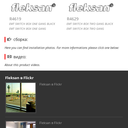
R4619
R4629
EMT SWITCH BOX ONE GANG BLACK
EMT SWITCH BOX TWO GANG BLACK
EMT SWITCH BOX ONE GANG
EMT SWITCH BOX TWO GANG
сборка:
Here you can find installation photos. For more informations please click one below:
видео:
About this product videos.
Our footer
Footer content
Fleksan в Flickr
Fleksan в Flickr
Fleksan в Flickr