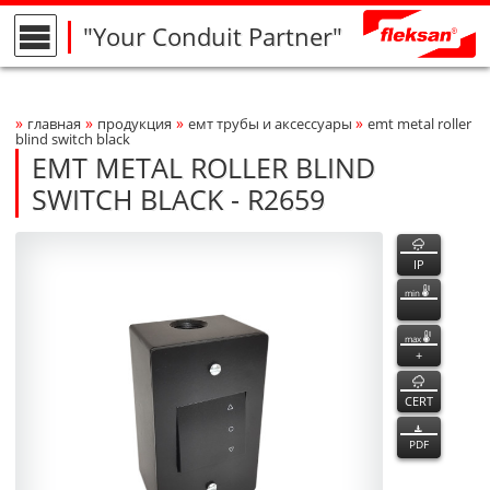
"Your Conduit Partner"
»
»
»
»
главная
продукция
емт трубы и аксессуары
emt metal roller
Breadcrumbs Navigation
blind switch black
EMT METAL ROLLER BLIND
SWITCH BLACK - R2659
R2659
R2659
функции
Product Photo
fleksan
IP
min
max
+
CERT
PDF