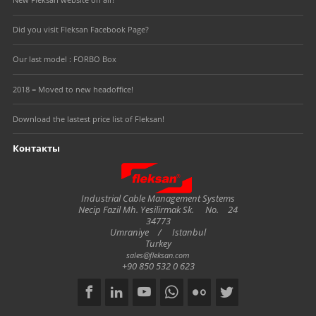
Did you visit Fleksan Facebook Page?
Our last model : FORBO Box
2018 = Moved to new headoffice!
Download the lastest price list of Fleksan!
Контакты
Fleksan
Industrial Cable Management Systems
Necip Fazil Mh. Yesilirmak Sk.
No.
24
34773
Umraniye
/
Istanbul
Turkey
sales@fleksan.com
+90 850 532 0 623
Social