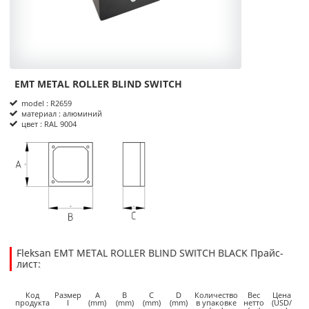
EMT METAL ROLLER BLIND SWITCH
Product Informations
model : R2659
материал : алюминий
цвет : RAL 9004
размеры
Fleksan EMT METAL ROLLER BLIND SWITCH BLACK Прайс-
лист:
48.6400
48.6400
USD
1
Код
Размер
A
B
C
D
Количество
Вес
Цена
продукта
I
(mm)
(mm)
(mm)
(mm)
в упаковке
нетто
(USD/