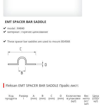
EMT SPACER BAR SADDLE
Product Informations
model : R4840
материал : горячее цинкование
These spacer bar saddles are used to mount BS4568
размеры
Fleksan EMT SPACER BAR SADDLE Прайс-лист:
4.0900
0.4200
USD
1
Код
Размер
A
B
C
D
Количество
Вес
Цена
продукта
I
(mm)
(mm)
(mm)
(mm)
в упаковке
нетто
(USD/
(щт)
(кг/
щт)
щт)