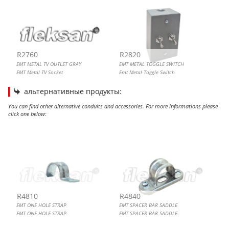
R2760
R2820
EMT METAL TV OUTLET GRAY
EMT METAL TOGGLE SWITCH
EMT Metal TV Socket
Emt Metal Toggle Switch
альтернативные продукты:
You can find other alternative conduits and accessories. For more informations please
click one below:
EMT ONE HOLE STRAP
EMT SPACER BAR SADDLE
EMT HANGER
EMT TWO HOLE STRAP
R4810
R4840
EMT ONE HOLE STRAP
EMT SPACER BAR SADDLE
EMT ONE HOLE STRAP
EMT SPACER BAR SADDLE