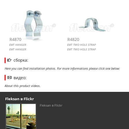
R4870
R4820
EMT HANGER
EMT TWO HOLE STRAP
EMT HANGER
EMT TWO HOLE STRAP
сборка:
Here you can find installation photos. For more informations please click one below:
видео:
About this product videos.
Our footer
Footer content
Fleksan в Flickr
Fleksan в Flickr