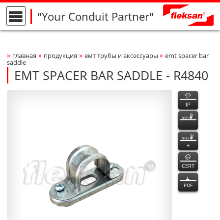
"Your Conduit Partner"
»
»
»
»
главная
продукция
емт трубы и аксессуары
emt spacer bar
Breadcrumbs Navigation
saddle
EMT SPACER BAR SADDLE - R4840
R4840
R4840
функции
Product Photo
fleksan
IP
min
max
+
CERT
PDF