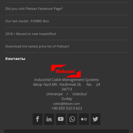
Did you visit Fleksan Facebook Page?
Our last model : FORBO Box
2018 = Moved to new headoffice!
Download the lastest price list of Fleksan!
Контакты
Fleksan
Industrial Cable Management Systems
Necip Fazil Mh. Yesilirmak Sk.
No.
24
34773
Umraniye
/
Istanbul
Turkey
sales@fleksan.com
+90 850 532 0 623
Social
Copyright notice