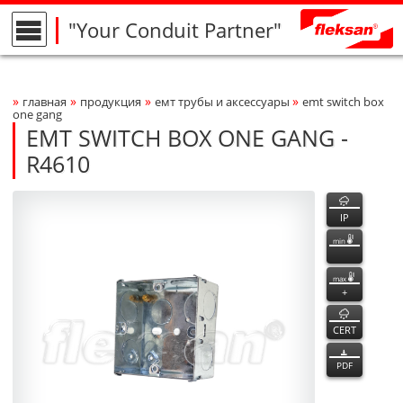
"Your Conduit Partner"
»
»
»
»
главная
продукция
емт трубы и аксессуары
emt switch box
Breadcrumbs Navigation
one gang
EMT SWITCH BOX ONE GANG -
R4610
R4610
R4610
функции
Product Photo
fleksan
IP
min
max
+
CERT
PDF