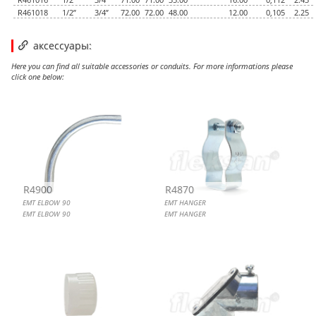
R461018
1/2”
3/4”
72.00
72.00
48.00
12.00
0,105
2.25
аксессуары:
Here you can find all suitable accessories or conduits. For more informations please
click one below:
EMT ELBOW 90
EMT HANGER
EMT PIPE CAPS, OPENEND
EMT PULL ELBOW WITH GASKET 90
R4900
R4870
EMT ELBOW 90
EMT HANGER
EMT ELBOW 90
EMT HANGER