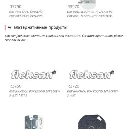
R7790
R3970
EMT PIPE CAPS, OPENEND
EMT PULL ELBOW WITH GASKET 90
EMT PIPE CAPS, OPENEND
EMT PULL ELBOW WITH GASKET 90
альтернативные продукты:
You can find other alternative conduits and accessories. For more informations please
click one below:
EMT JUNCTION BOX ROUND SET SCREW 3 WAY T TYPE
EMT JUNCTION BOX ROUND SET SCREW 2 WAY
EMT BOX, RECTANGULAR
EMT BOX COVER, OCTAGONAL
R3760
R3720
EMT JUNCTION BOX ROUND SET SCREW
EMT JUNCTION BOX ROUND SET SCREW
3 WAY T TYPE
2 WAY