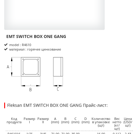
EMT SWITCH BOX ONE GANG
Product Informations
model : R4610
материал : горячее цинкование
размеры
Fleksan EMT SWITCH BOX ONE GANG Прайс-лист:
2.4300
2.2500
USD
1
Код
Размер
Размер
A
B
C
D
Количество
Вес
Цена
продукта
I
II
(mm)
(mm)
(mm)
(mm)
в упаковке
нетто
(USD/
(щт)
(кг/
щт)
щт)
R461016
1/2”
3/4”
71.00
71.00
35.00
16.00
0,112
2.43