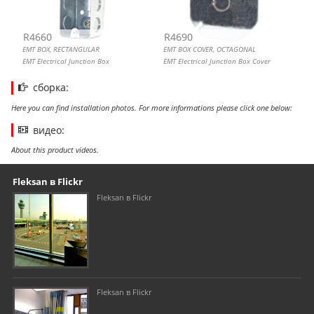
R4660
R4690
EMT BOX, RECTANGULAR
EMT BOX COVER, OCTAGONAL
EMT Electrical Junction Box
EMT Electrical Junction Box Cover
сборка:
Here you can find installation photos. For more informations please click one below:
видео:
About this product videos.
Our footer
Footer content
Fleksan в Flickr
Fleksan в Flickr
Fleksan в Flickr