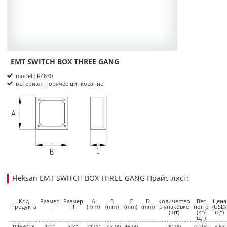
EMT SWITCH BOX THREE GANG
Product Informations
model : R4630
материал : горячее цинкование
размеры
Fleksan EMT SWITCH BOX THREE GANG Прайс-лист:
5.6300
5.6300
USD
1
Код
Размер
Размер
A
B
C
D
Количество
Вес
Цена
продукта
I
II
(mm)
(mm)
(mm)
(mm)
в упаковке
нетто
(USD/
(щт)
(кг/
щт)
щт)
R463018
1/2”
3/4”
71.00
243.00
46.00
20.00
0,294
5.63