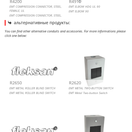
R4200
R4910
EMT COMPRESSION CONNECTOR, STEEL,
EMT ELBOW HDG UL 90
FEMALE, UL
EMT ELBOW 90
EMT COMPRESSION CONNECTOR, STEEL,
FEMALE
альтернативные продукты:
You can find other alternative conduits and accessories. For more informations please
click one below:
EMT METAL ROLLER BLIND SWITCH
EMT METAL TWO-BUTTON SWITCH
EMT JUNCTION BOX ROUND SET SCREW 2 WAY C TYPE
EMT SWITCH BUTTON
R2650
R2620
EMT METAL ROLLER BLIND SWITCH
EMT METAL TWO-BUTTON SWITCH
EMT METAL ROLLER BLIND SWITCH
EMT Metal Two-button Switch