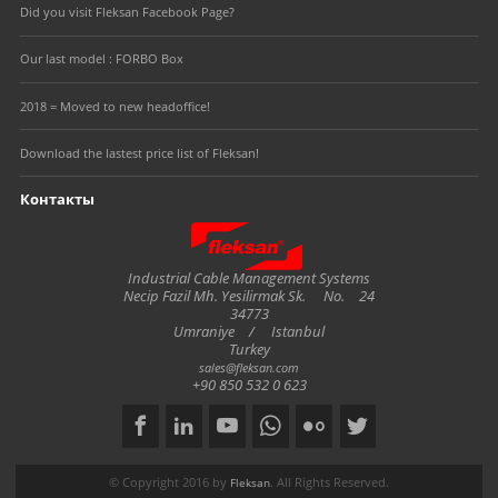
Did you visit Fleksan Facebook Page?
Our last model : FORBO Box
2018 = Moved to new headoffice!
Download the lastest price list of Fleksan!
Контакты
Fleksan
Industrial Cable Management Systems
Necip Fazil Mh. Yesilirmak Sk.
No.
24
34773
Umraniye
/
Istanbul
Turkey
sales@fleksan.com
+90 850 532 0 623
Social
Copyright notice
© Copyright 2016 by
. All Rights Reserved.
Fleksan