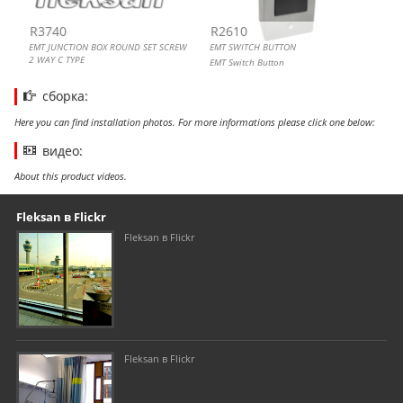
R3740
R2610
EMT JUNCTION BOX ROUND SET SCREW
EMT SWITCH BUTTON
2 WAY C TYPE
EMT Switch Button
сборка:
Here you can find installation photos. For more informations please click one below:
видео:
About this product videos.
Our footer
Footer content
Fleksan в Flickr
Fleksan в Flickr
Fleksan в Flickr