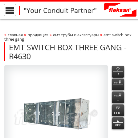
"Your Conduit Partner"
»
»
»
»
главная
продукция
емт трубы и аксессуары
emt switch box
Breadcrumbs Navigation
three gang
EMT SWITCH BOX THREE GANG -
R4630
R4630
R4630
функции
Product Photo
fleksan
IP
min
max
+
CERT
PDF