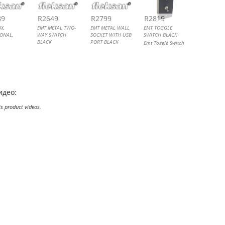
89
R2649
R2799
R2819
X,
EMT METAL TWO-
EMT METAL WALL
EMT TOGGLE
ONAL,
WAY SWITCH
SOCKET WITH USB
SWITCH BLACK
BLACK
PORT BLACK
Emt Toggle Switch
ctrical
EMT Metal Two-
EMT Metal Wall
on Box
Way Switch
Socket with USB
Port
идео:
is product videos.