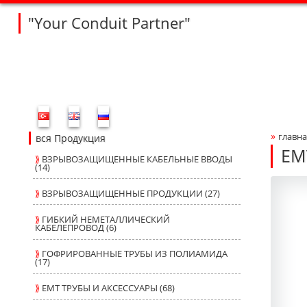
"Your Conduit Partner"
Fleksan Website Menu Bar
»
главна
Bre
вся Продукция
EM
⟫
ВЗРЫВОЗАЩИЩЕННЫЕ КАБЕЛЬНЫЕ ВВОДЫ
(14)
R2
R2
Produ
fleksa
⟫
ВЗРЫВОЗАЩИЩЕННЫЕ ПРОДУКЦИИ (27)
⟫
ГИБКИЙ НЕМЕТАЛЛИЧЕСКИЙ
КАБЕЛЕПРОВОД (6)
⟫
ГОФРИРОВАННЫЕ ТРУБЫ ИЗ ПОЛИАМИДА
(17)
⟫
ЕМТ ТРУБЫ И АКСЕССУАРЫ (68)