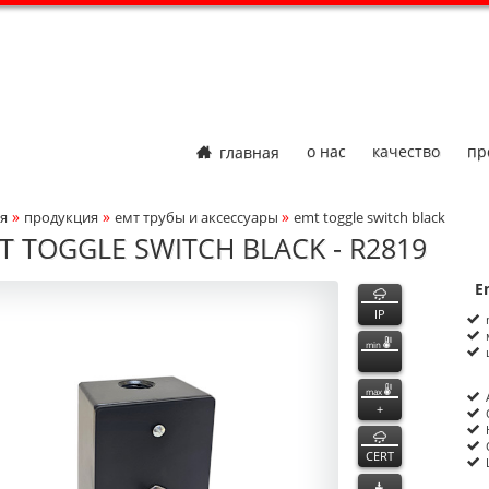
главная
о нас
качество
пр
»
»
»
я
продукция
емт трубы и аксессуары
emt toggle switch black
adcrumbs Navigation
T TOGGLE SWITCH BLACK - R2819
819
819
функции
E
ct Photo
P
n
IP
min
max
+
CERT