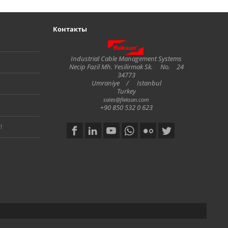
Контакты
Fleksan
Industrial Cable Management Systems
Necip Fazil Mh. Yesilirmak Sk.
No.
24
34773
Umraniye
/
Istanbul
Turkey
sales@fleksan.com
+90 850 532 0 623
!
Social