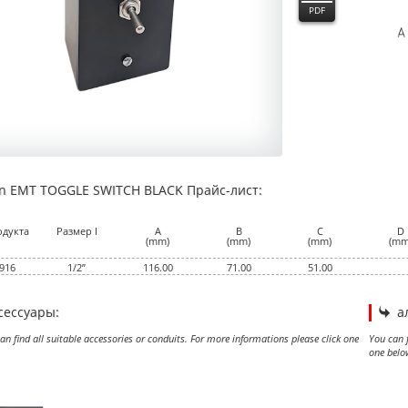
PDF
an EMT TOGGLE SWITCH BLACK Прайс-лист:
0
0
одукта
Размер I
A
B
C
D
(mm)
(mm)
(mm)
(mm
916
1/2”
116.00
71.00
51.00
сессуары:
а
an find all suitable accessories or conduits. For more informations please click one
You can f
one belo
CONDUIT LIGHT BLACK
BOX, OCTAGONAL, BLACK
SWITCH BOX ONE GANG BLACK
SWITCH BOX TWO GANG BLACK
EMT 
EMT
EMT 
EMT 