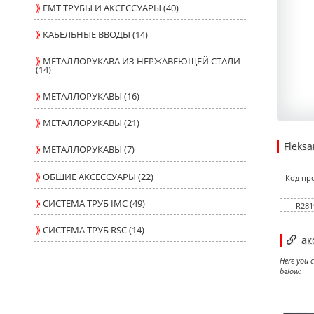
⟫
ЕМТ ТРУБЫ И АКСЕССУАРЫ (40)
⟫
КАБЕЛЬНЫЕ ВВОДЫ (14)
⟫
МЕТАЛЛОРУКАВА ИЗ НЕРЖАВЕЮЩЕЙ СТАЛИ
(14)
⟫
МЕТАЛЛОРУКАВЫ (16)
⟫
МЕТАЛЛОРУКАВЫ (21)
Fleks
⟫
МЕТАЛЛОРУКАВЫ (7)
24.150
24.150
USD
1
⟫
ОБЩИЕ АКСЕССУАРЫ (22)
Код пр
⟫
СИСТЕМА ТРУБ IMC (49)
R281
⟫
СИСТЕМА ТРУБ RSC (14)
ак
Here you c
below:
EMT 
EMT 
EMT 
EMT 