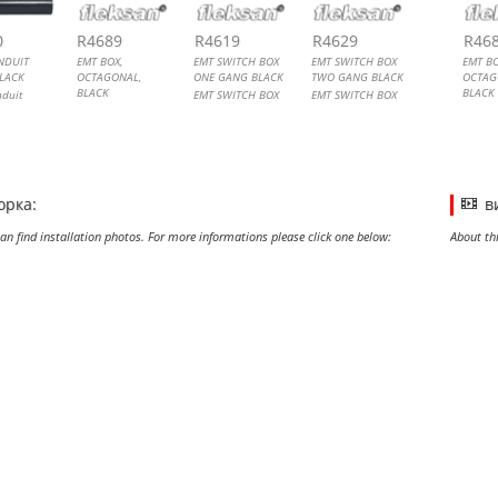
0
R4689
R4619
R4629
R46
NDUIT
EMT BOX,
EMT SWITCH BOX
EMT SWITCH BOX
EMT BO
BLACK
OCTAGONAL,
ONE GANG BLACK
TWO GANG BLACK
OCTAG
BLACK
BLACK
duit
EMT SWITCH BOX
EMT SWITCH BOX
EMT Electrical
ONE GANG
TWO GANG
EMT Ele
Junction Box
Juncti
орка:
в
an find installation photos. For more informations please click one below:
About th