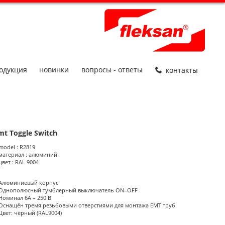
одукция
новинки
вопросы - ответы
контакты
mt Toggle Switch
roduct Informations
model : R2819
материал : алюминий
цвет : RAL 9004
Алюминиевый корпус
Однополюсный тумблерный выключатель ON–OFF
Номинал 6А – 250 В
Оснащён тремя резьбовыми отверстиями для монтажа EMT труб
Цвет: чёрный (RAL9004)