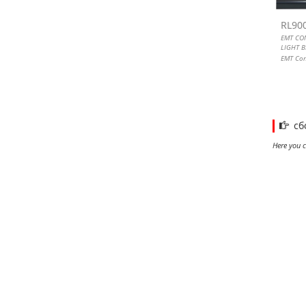
RL90
EMT CO
LIGHT 
EMT Con
Colored
сб
Here you c