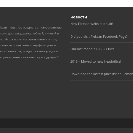
новости
New Fleksan website on air!
eksan Industries предлагает качественную
трую доставку, дружелюбный, личный и
Did you visit Fleksan Facebook Page?
с. Наша политика заключается в том,
ствовать проектным спецификациям и
Our last model : FORBO Box
ших клиентов, предоставлять услуги и
 приверженность качеству продукции."
2018 = Moved to new headoffice!
Download the lastest price list of Fleksan