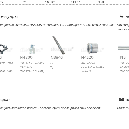
02
4”
105.82
113.44
3.81
сессуары:
а
an find all suitable accessories or conduits. For more informations please click one
You can f
one belo
 CLAMP, WITH LOCKNUT
STRUT CLAMP, METALLIC
NION COUPLING, THREE PIECE FF
IMC 
IMC 
0
N4800
N8840
N4520
NE
AMP, WITH
IMC STRUT CLAMP,
TIJ
IMC UNION
IMC C
T
METALLIC
COUPLING, THREE
GALVA
TIJ
PIECE FF
AMP, WITH
IMC STRUT CLAMP,
IMC C
T
METALLIC
IMC UNION
GALVA
COUPLING, THREE
PIECE FF
орка:
в
an find installation photos. For more informations please click one below:
About th