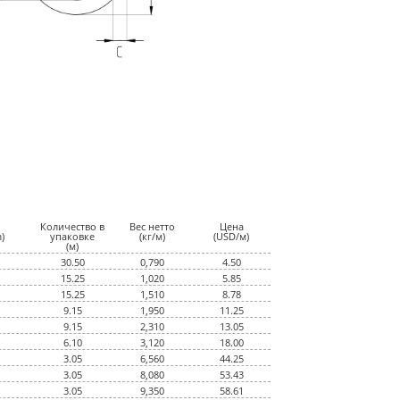
Количество в
Вес нетто
Цена
)
упаковке
(кг/м)
(USD/м)
(м)
30.50
0,790
4.50
15.25
1,020
5.85
15.25
1,510
8.78
9.15
1,950
11.25
9.15
2,310
13.05
6.10
3,120
18.00
3.05
6,560
44.25
3.05
8,080
53.43
3.05
9,350
58.61