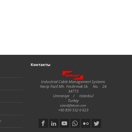
Контакты
Fleksan
Industrial Cable Management Systems
Necip Fazil Mh. Yesilirmak Sk.
No.
24
34773
Umraniye
/
Istanbul
Turkey
sales@fleksan.com
+90 850 532 0 623
!
Social