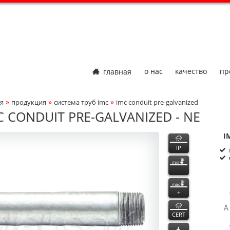
главная
о нас
качество
пр
»
»
»
я
продукция
система труб imc
imc conduit pre-galvanized
adcrumbs Navigation
C CONDUIT PRE-GALVANIZED - NE
функции
I
ct Photo
P
n
IP
min
max
+
CERT