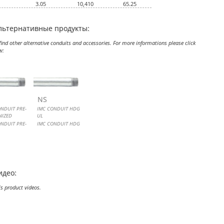
3.05
10,410
65.25
льтернативные продукты:
ind other alternative conduits and accessories. For more informations please click
w:
CONDUIT PRE-GALVANIZED
CONDUIT HDG UL
NS
ONDUIT PRE-
IMC CONDUIT HDG
NIZED
UL
ONDUIT PRE-
IMC CONDUIT HDG
NIZED
идео:
is product videos.