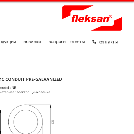
одукция
новинки
вопросы - ответы
контакты
MC CONDUIT PRE-GALVANIZED
roduct Informations
model : NE
материал : электро цинкование
размеры