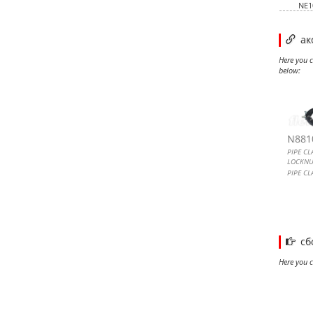
NE1
ак
Here you c
below:
PIPE
IMC 
TIJ
IMC U
N881
PIPE CL
LOCKNU
PIPE CL
LOCKNU
сб
Here you c