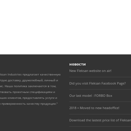
новости
New Fleksan website on air!
eksan Industries предлагает качественную
трую доставку, дружелюбный, личный и
Did you visit Fleksan Facebook Page?
с. Наша политика заключается в том,
ствовать проектным спецификациям и
Our last model : FORBO Box
ших клиентов, предоставлять услуги и
 приверженность качеству продукции."
2018 = Moved to new headoffice!
Download the lastest price list of Fleksan