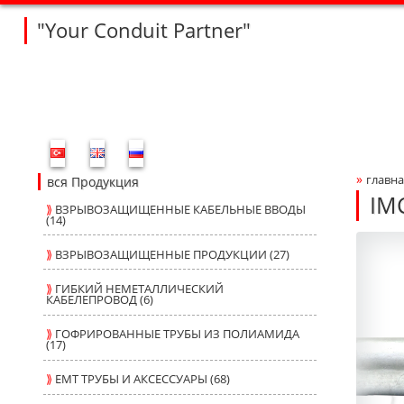
"Your Conduit Partner"
Fleksan Website Menu Bar
»
главна
Bre
вся Продукция
IM
⟫
ВЗРЫВОЗАЩИЩЕННЫЕ КАБЕЛЬНЫЕ ВВОДЫ
(14)
NE
NE
Produ
fleksa
⟫
ВЗРЫВОЗАЩИЩЕННЫЕ ПРОДУКЦИИ (27)
⟫
ГИБКИЙ НЕМЕТАЛЛИЧЕСКИЙ
КАБЕЛЕПРОВОД (6)
⟫
ГОФРИРОВАННЫЕ ТРУБЫ ИЗ ПОЛИАМИДА
(17)
⟫
ЕМТ ТРУБЫ И АКСЕССУАРЫ (68)