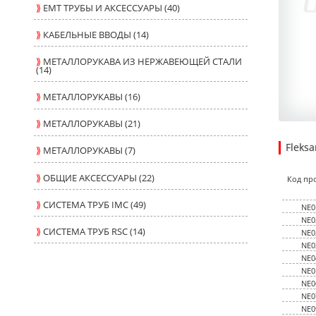
⟫
ЕМТ ТРУБЫ И АКСЕССУАРЫ (40)
⟫
КАБЕЛЬНЫЕ ВВОДЫ (14)
⟫
МЕТАЛЛОРУКАВА ИЗ НЕРЖАВЕЮЩЕЙ СТАЛИ
(14)
⟫
МЕТАЛЛОРУКАВЫ (16)
⟫
МЕТАЛЛОРУКАВЫ (21)
Fleks
⟫
МЕТАЛЛОРУКАВЫ (7)
65.250
4.5000
USD
1
⟫
ОБЩИЕ АКСЕССУАРЫ (22)
Код пр
⟫
СИСТЕМА ТРУБ IMC (49)
NE0
NE0
⟫
СИСТЕМА ТРУБ RSC (14)
NE0
NE0
NE0
NE0
NE0
NE0
NE0