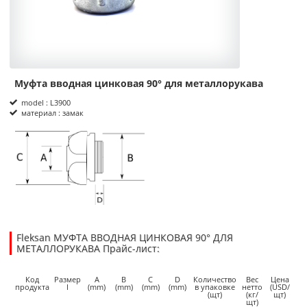
Муфта вводная цинковая 90° для металлорукава
Product Informations
model : L3900
материал : замак
размеры
Fleksan МУФТА ВВОДНАЯ ЦИНКОВАЯ 90° ДЛЯ
МЕТАЛЛОРУКАВА Прайс-лист:
93.6000
2.4800
USD
1
Код
Размер
A
B
C
D
Количество
Вес
Цена
продукта
I
(mm)
(mm)
(mm)
(mm)
в упаковке
нетто
(USD/
(щт)
(кг/
щт)
щт)