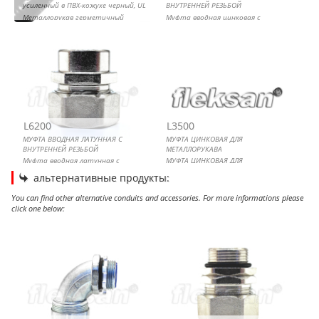
усиленный в ПВХ-кожухе черный, UL
ВНУТРЕННЕЙ РЕЗЬБОЙ
Металлорукав герметичный
Муфта вводная цинковая с
усиленный в ПВХ-кожухе черный, UL
внутренней резьбой
L6200
L3500
МУФТА ВВОДНАЯ ЛАТУННАЯ С
МУФТА ЦИНКОВАЯ ДЛЯ
ВНУТРЕННЕЙ РЕЗЬБОЙ
МЕТАЛЛОРУКАВА
Муфта вводная латунная с
МУФТА ЦИНКОВАЯ ДЛЯ
внутренней резьбой
МЕТАЛЛОРУКАВА
альтернативные продукты:
You can find other alternative conduits and accessories. For more informations please
click one below:
МУФТА ВВОДНАЯ ЦИНКОВАЯ 90° ДЛЯ МЕТАЛЛОРУКАВА
МУФТА ВВОДНАЯ ЛАТУННАЯ ПОВОРОТНАЯ ДЛЯ
МУФТА ВВОДНАЯ ЛАТУННАЯ ДЛЯ МЕТАЛЛОРУКАВА
МУФТА ВВОДНАЯ ЦИНКОВАЯ 45° ДЛЯ МЕТАЛЛОРУКАВА
МЕТАЛЛОРУКАВА