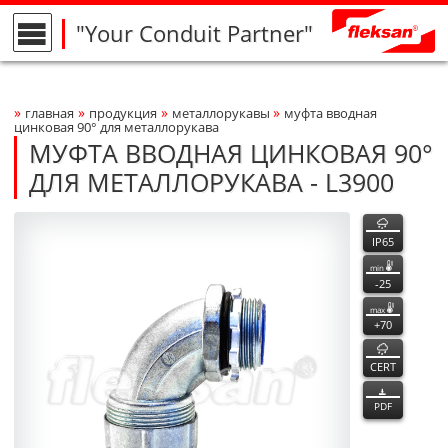
"Your Conduit Partner"
»
»
»
»
главная
продукция
металлорукавы
муфта вводная
Breadcrumbs Navigation
цинковая 90° для металлорукава
МУФТА ВВОДНАЯ ЦИНКОВАЯ 90°
ДЛЯ МЕТАЛЛОРУКАВА - L3900
L3900
L3900
функции
Product Photo
fleksan
IP65
min
-25
max
+70
CERT
PDF