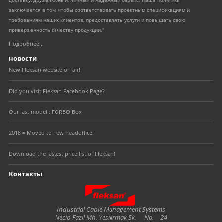
доставку, дружелюбный, личный и надежный сервис. Наша политика
заключается в том, чтобы соответствовать проектным спецификациям и
требованиям наших клиентов, предоставлять услуги и повышать свою
приверженность качеству продукции."
Подробнее...
новости
New Fleksan website on air!
Did you visit Fleksan Facebook Page?
Our last model : FORBO Box
2018 = Moved to new headoffice!
Download the lastest price list of Fleksan!
Контакты
Fleksan
Industrial Cable Management Systems
Necip Fazil Mh. Yesilirmak Sk.
No.
24