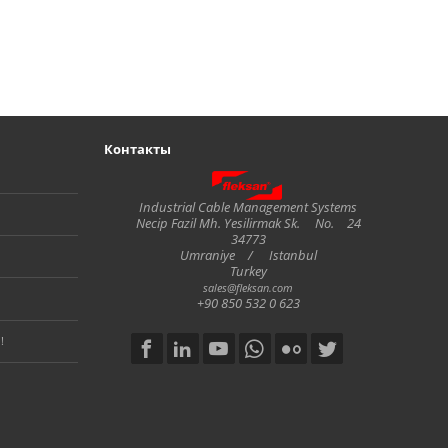
Контакты
Fleksan
Industrial Cable Management Systems
Necip Fazil Mh. Yesilirmak Sk.
No.
24
34773
Umraniye
/
Istanbul
Turkey
sales@fleksan.com
+90 850 532 0 623
!
Social