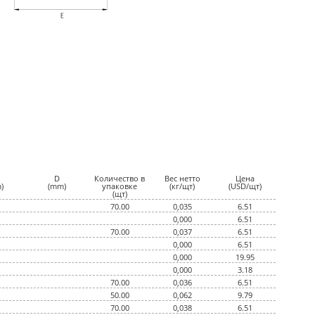
D
Количество в
Вес нетто
Цена
)
(mm)
упаковке
(кг/щт)
(USD/щт)
(щт)
70.00
0,035
6.51
0,000
6.51
70.00
0,037
6.51
0,000
6.51
0,000
19.95
0,000
3.18
70.00
0,036
6.51
50.00
0,062
9.79
70.00
0,038
6.51