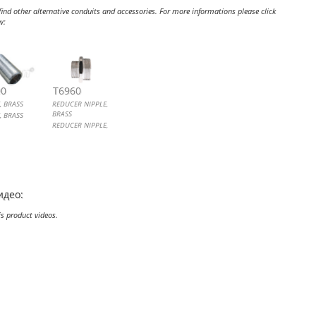
ind other alternative conduits and accessories. For more informations please click
w:
LE, BRASS
CER NIPPLE, BRASS
00
T6960
, BRASS
REDUCER NIPPLE,
BRASS
, BRASS
REDUCER NIPPLE,
BRASS
идео:
is product videos.