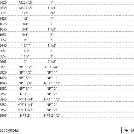
5626
M25x1.5
1”
2635
M32x1.5
1 1/4”
6621
1/2”
3/4”
6626
1/2”
1”
1626
3/4”
1”
1640
3/4”
1 1/2”
1652
3/4”
2”
6652
1”
2”
5640
1 1/4”
1 1/2”
5652
1 1/4”
2”
0652
1 1/2”
2”
2663
2”
2 1/2”
6821
NPT 1/2”
NPT 3/4”
6826
NPT 1/2”
NPT 1”
1826
NPT 3/4”
NPT 1”
1840
NPT 3/4”
NPT 1 1/2”
1852
NPT 3/4”
NPT 2”
6852
NPT 1”
NPT 2”
5840
NPT 1 1/4”
NPT 1 1/2”
5852
NPT 1 1/4”
NPT 2”
0852
NPT 1 1/2”
NPT 2”
2863
NPT 2”
NPT 2 1/2”
сессуары:
а