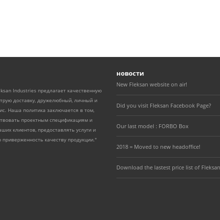
новости
New Fleksan website on air!
eksan Industries предлагает качественную
трую доставку, дружелюбный, личный и
Did you visit Fleksan Facebook Page?
с. Наша политика заключается в том,
ствовать проектным спецификациям и
Our last model : FORBO Box
ших клиентов, предоставлять услуги и
 приверженность качеству продукции."
2018 = Moved to new headoffice!
Download the lastest price list of Fleksan