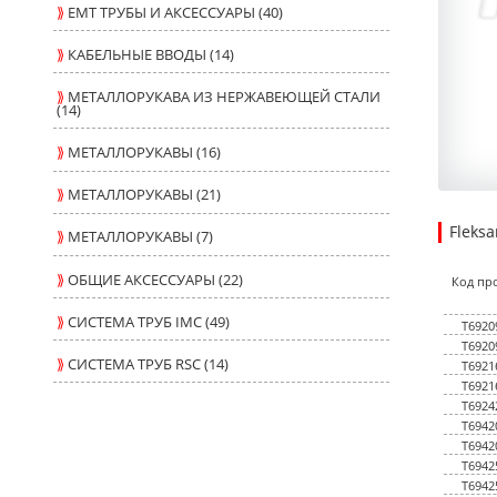
⟫
ЕМТ ТРУБЫ И АКСЕССУАРЫ (40)
⟫
КАБЕЛЬНЫЕ ВВОДЫ (14)
⟫
МЕТАЛЛОРУКАВА ИЗ НЕРЖАВЕЮЩЕЙ СТАЛИ
(14)
⟫
МЕТАЛЛОРУКАВЫ (16)
⟫
МЕТАЛЛОРУКАВЫ (21)
Fleks
⟫
МЕТАЛЛОРУКАВЫ (7)
34.920
3.1800
USD
1
⟫
ОБЩИЕ АКСЕССУАРЫ (22)
Код пр
⟫
СИСТЕМА ТРУБ IMC (49)
T6920
T6920
⟫
СИСТЕМА ТРУБ RSC (14)
T6921
T6921
T6924
T6942
T6942
T6942
T6942