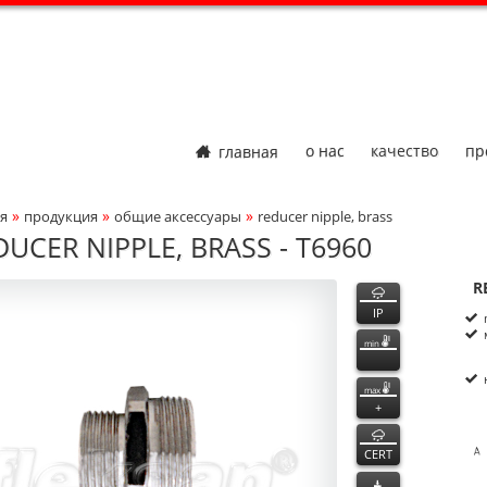
главная
о нас
качество
пр
»
»
»
я
продукция
общие аксессуары
reducer nipple, brass
adcrumbs Navigation
DUCER NIPPLE, BRASS - T6960
960
960
функции
R
ct Photo
P
n
IP
min
max
+
CERT