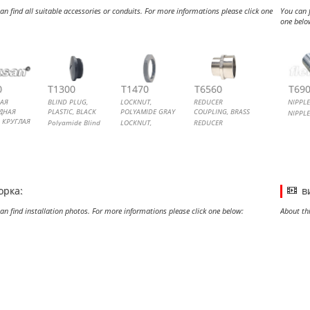
an find all suitable accessories or conduits. For more informations please click one
You can f
one belo
ННАЯ ПЕРЕХОДНАЯ ВТУЛКА, КРУГЛАЯ
 PLUG, PLASTIC, BLACK
NUT, POLYAMIDE GRAY
CER COUPLING, BRASS
NIPP
REDU
0
T1300
T1470
T6560
T69
АЯ
BLIND PLUG,
LOCKNUT,
REDUCER
NIPPLE
ДНАЯ
PLASTIC, BLACK
POLYAMIDE GRAY
COUPLING, BRASS
NIPPLE
, КРУГЛАЯ
Polyamide Blind
LOCKNUT,
REDUCER
ая
Plug
POLYAMIDE GRAY
COUPLING, BRASS
дная
 круглая
орка:
в
an find installation photos. For more informations please click one below:
About th