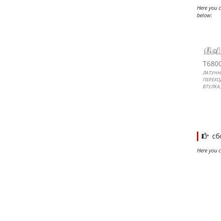
Here you c
below:
ЛАТУ
BLIND
LOCK
REDU
T680
ЛАТУНН
ПЕРЕХО
ВТУЛКА
Латунн
перехо
втулка,
сб
Here you c