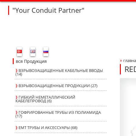
"Your Conduit Partner"
Fleksan Website Menu Bar
»
главна
Bre
вся Продукция
RE
⟫
ВЗРЫВОЗАЩИЩЕННЫЕ КАБЕЛЬНЫЕ ВВОДЫ
(14)
T6
T6
Produ
fleksa
⟫
ВЗРЫВОЗАЩИЩЕННЫЕ ПРОДУКЦИИ (27)
⟫
ГИБКИЙ НЕМЕТАЛЛИЧЕСКИЙ
КАБЕЛЕПРОВОД (6)
⟫
ГОФРИРОВАННЫЕ ТРУБЫ ИЗ ПОЛИАМИДА
(17)
⟫
ЕМТ ТРУБЫ И АКСЕССУАРЫ (68)